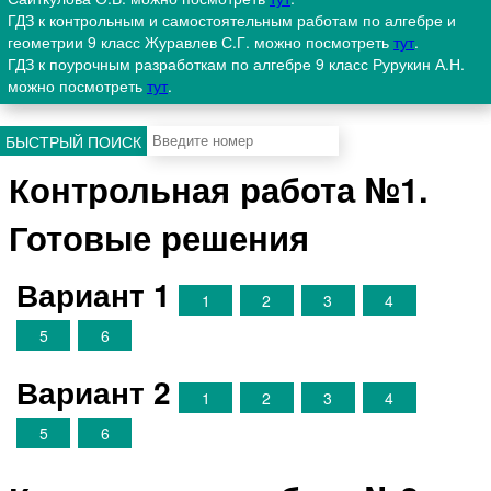
ГДЗ к контрольным и самостоятельным работам по алгебре и
геометрии 9 класс Журавлев С.Г. можно посмотреть
тут
.
ГДЗ к поурочным разработкам по алгебре 9 класс Рурукин А.Н.
можно посмотреть
тут
.
БЫСТРЫЙ ПОИСК
Контрольная работа №1.
Готовые решения
Вариант 1
1
2
3
4
5
6
Вариант 2
1
2
3
4
5
6