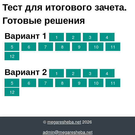
Тест для итогового зачета.
Готовые решения
Вариант 1
1
2
3
4
5
6
7
8
9
10
11
12
Вариант 2
1
2
3
4
5
6
7
8
9
10
11
12
©
megaresheba.net
2026
admin@megaresheba.net