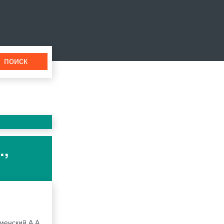
.,
менский А.А.,