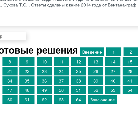
, Сухова Т.С. . Ответы сделаны к книге 2014 года от Вентана-гра
Готовые решения
Введение
1
2
8
9
10
11
12
13
14
15
21
22
23
24
25
26
27
28
34
35
36
37
38
39
40
41
47
48
49
50
51
52
53
54
60
61
62
63
64
Заключение