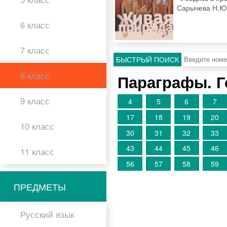
Сарычева Н.Ю.
6 класс
7 класс
БЫСТРЫЙ ПОИСК
8 класс
Параграфы. 
9 класс
4
5
6
7
17
18
19
20
10 класс
30
31
32
33
43
44
45
46
11 класс
56
57
58
59
ПРЕДМЕТЫ
Русский язык