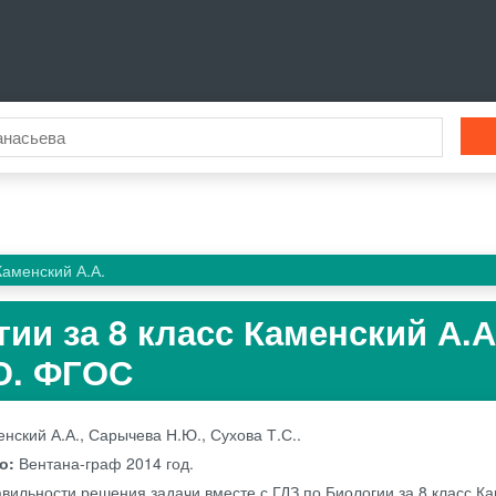
Каменский А.А.
ии за 8 класс Каменский А.А
Ю. ФГОС
нский А.А., Сарычева Н.Ю., Сухова Т.С..
во:
Вентана-граф
2014 год.
вильности решения задачи вместе с ГДЗ по Биологии за 8 класс Ка