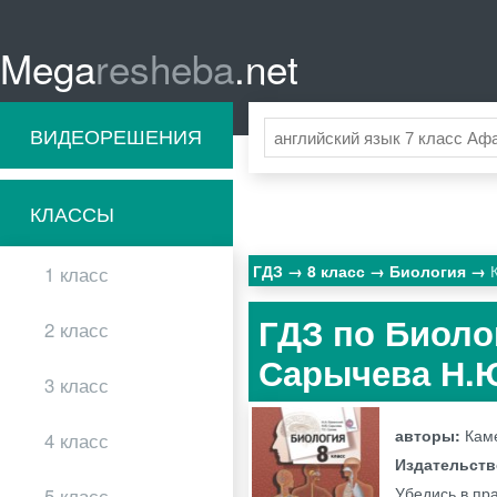
Mega
resheba
.net
ВИДЕОРЕШЕНИЯ
КЛАССЫ
ГДЗ
8 класс
Биология
1 класс
ГДЗ по Биолог
2 класс
Сарычева Н.
3 класс
авторы:
Каме
4 класс
Издательст
Убедись в пра
5 класс