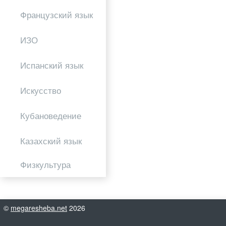
Французский язык
ИЗО
Испанский язык
Искусство
Кубановедение
Казахский язык
Физкультура
©
megaresheba.net
2026