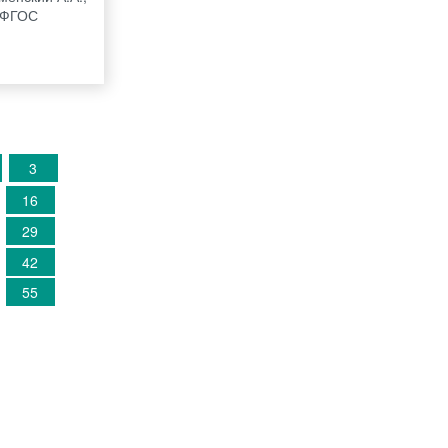
ф ФГОС
3
16
29
42
55