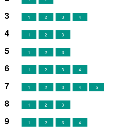
3
1
2
3
4
4
1
2
3
5
1
2
3
6
1
2
3
4
7
1
2
3
4
5
8
1
2
3
9
1
2
3
4