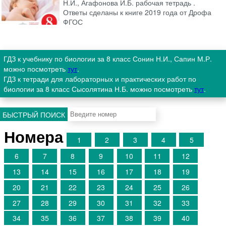
Н.И., Агафонова И.Б. рабочая тетрадь .
Ответы сделаны к книге 2019 года от Дрофа
ФГОС
ГДЗ к учебнику по биологии за 8 класс Сонин Н.И., Сапин М.Р.
можно посмотреть
тут
.
ГДЗ к тетради для лабораторных и практических работ по
биологии за 8 класс Сысолятина Н.Б. можно посмотреть
тут
.
БЫСТРЫЙ ПОИСК
Номера
1
2
3
4
5
6
7
8
9
10
11
12
13
14
15
16
17
18
19
20
21
22
23
24
25
26
27
28
29
30
31
32
33
34
35
36
37
38
39
40