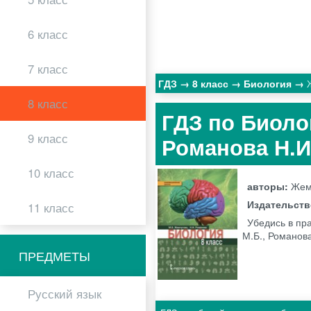
6 класс
7 класс
ГДЗ
8 класс
Биология
8 класс
ГДЗ по Биолог
9 класс
Романова Н.
10 класс
авторы:
Жемч
Издательст
11 класс
Убедись в пр
М.Б., Романова
ПРЕДМЕТЫ
Русский язык