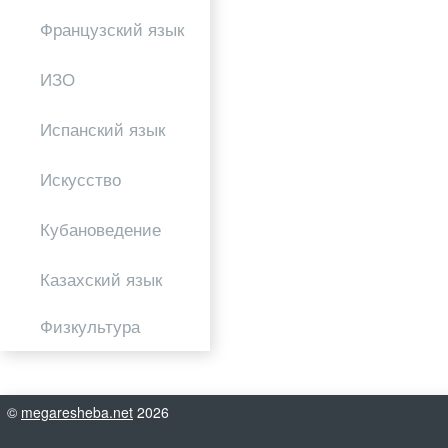
Французский язык
ИЗО
Испанский язык
Искусство
Кубановедение
Казахский язык
Физкультура
©
megaresheba.net
2026