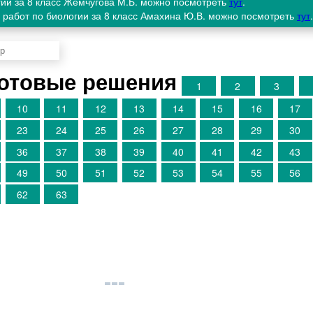
гии за 8 класс Жемчугова М.Б. можно посмотреть
тут
.
 работ по биологии за 8 класс Амахина Ю.В. можно посмотреть
тут
.
Готовые решения
1
2
3
10
11
12
13
14
15
16
17
23
24
25
26
27
28
29
30
36
37
38
39
40
41
42
43
49
50
51
52
53
54
55
56
62
63