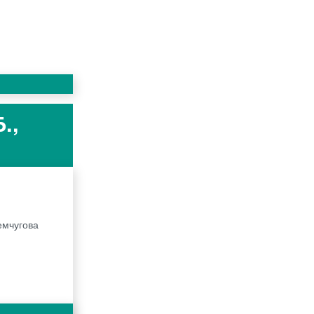
.,
емчугова