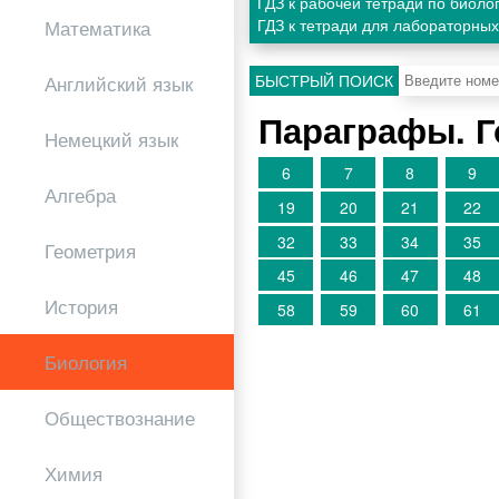
ГДЗ к рабочей тетради по биоло
ГДЗ к тетради для лабораторных
Математика
БЫСТРЫЙ ПОИСК
Английский язык
Параграфы. 
Немецкий язык
6
7
8
9
Алгебра
19
20
21
22
32
33
34
35
Геометрия
45
46
47
48
История
58
59
60
61
Биология
Обществознание
Химия