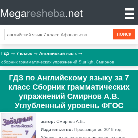
Mega
resheba
.net
ГДЗ
7 класс
Английский язык
сборник грамматических упражнений Starlight Смирнов
ГДЗ по Английскому языку за 7
класс Сборник грамматических
упражнений Смирнов А.В.
Углубленный уровень ФГОС
автор:
Смирнов А.В..
Издательство:
Просвещение
2018 год.
Убедись в правильности решения задачи