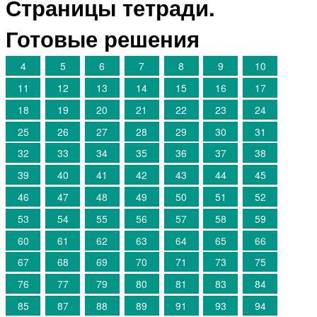
Страницы тетради.
Готовые решения
4
5
6
7
8
9
10
11
12
13
14
15
16
17
18
19
20
21
22
23
24
25
26
27
28
29
30
31
32
33
34
35
36
37
38
39
40
41
42
43
44
45
46
47
48
49
50
51
52
53
54
55
56
57
58
59
60
61
62
63
64
65
66
67
68
69
70
71
73
75
76
77
79
80
81
83
84
85
87
88
89
91
93
94