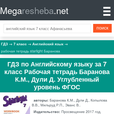
Mega
resheba
.net
ГДЗ
7 класс
Английский язык
рабочая тетрадь starlight Баранова
ГДЗ по Английскому языку за 7
класс Рабочая тетрадь Баранова
К.М., Дули Д. Углубленный
уровень ФГОС
авторы:
Баранова К.М., Дули Д., Копылова
В.В., Мильруд Р.П., Эванс В..
Издательство:
Просвещение
2017 год.