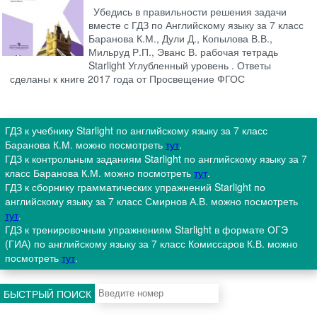
Убедись в правильности решения задачи
вместе с ГДЗ по Английскому языку за 7 класс
Баранова К.М., Дули Д., Копылова В.В.,
Мильруд Р.П., Эванс В. рабочая тетрадь
Starlight Углубленный уровень . Ответы
сделаны к книге 2017 года от Просвещение ФГОС
ГДЗ к учебнику Starlight по английскому языку за 7 класс
Баранова К.М. можно посмотреть
тут
.
ГДЗ к контрольным заданиям Starlight по английскому языку за 7
класс Баранова К.М. можно посмотреть
тут
.
ГДЗ к сборнику грамматических упражнений Starlight по
английскому языку за 7 класс Смирнов А.В. можно посмотреть
тут
.
ГДЗ к тренировочным упражнениям Starlight в формате ОГЭ
(ГИА) по английскому языку за 7 класс Комиссаров К.В. можно
посмотреть
тут
.
БЫСТРЫЙ ПОИСК