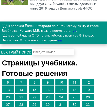
Миндрул О.С. forward . Ответы сделаны к
книге 2016 года от Вентана-граф ФГОС
ГДЗ к рабочей Forward тетради по английскому языку 8 класс
Вербицкая Forward М.В. можно посмотреть
тут
.
ГДЗ к устной части ОГЭ по английскому языку за 8-9 класс
Вербицкая М.В. можно посмотреть
тут
.
БЫСТРЫЙ ПОИСК
Страницы учебника.
Готовые решения
6
7
8
9
10
11
12
13
14
15
16
17
18
19
20
21
22
23
24
25
26
27
28
29
30
31
32
33