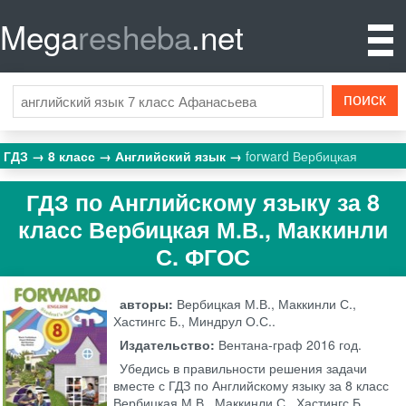
Mega
resheba
.net
ГДЗ
8 класс
Английский язык
forward Вербицкая
ГДЗ по Английскому языку за 8
класс Вербицкая М.В., Маккинли
С. ФГОС
авторы:
Вербицкая М.В., Маккинли С.,
Хастингс Б., Миндрул О.С..
Издательство:
Вентана-граф
2016 год.
Убедись в правильности решения задачи
вместе с ГДЗ по Английскому языку за 8 класс
Вербицкая М.В., Маккинли С., Хастингс Б.,