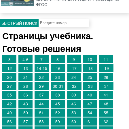
ФГОС
БЫСТРЫЙ ПОИСК
Страницы учебника.
Готовые решения
3
4-6
7
8
9
10
11
12
13
14-15
16
17
18
19
20
21
22
23
24
25
26
27
28
29
30-31
32
33
34
35
36
37
38
39
40
41
42
43
44
45
46
47
48
49
50
51
52
53
54
55
56
57
58
59
60
61
62