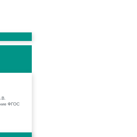
.В.
ение ФГОС