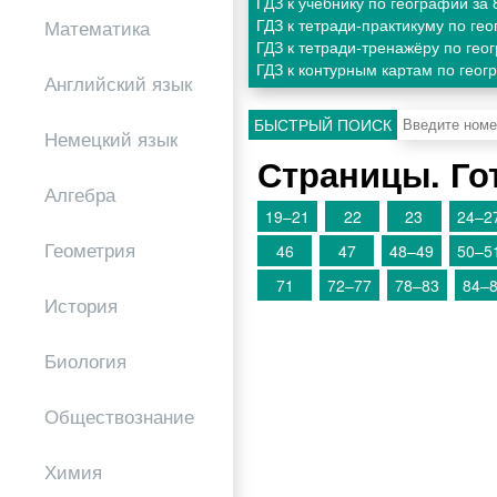
ГДЗ к учебнику по географии за
ГДЗ к тетради-практикуму по ге
Математика
ГДЗ к тетради-тренажёру по гео
ГДЗ к контурным картам по геог
Английский язык
БЫСТРЫЙ ПОИСК
Немецкий язык
Страницы. Го
Алгебра
19–21
22
23
24–2
Геометрия
46
47
48–49
50–5
71
72–77
78–83
84–
История
Биология
Обществознание
Химия