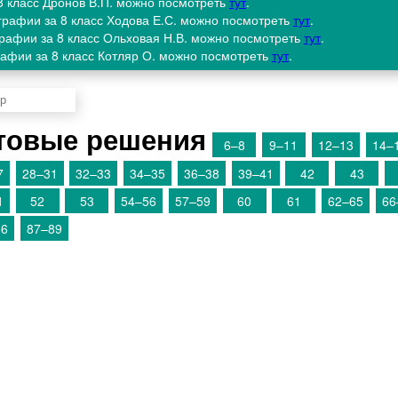
 8 класс Дронов В.П. можно посмотреть
тут
.
ографии за 8 класс Ходова Е.С. можно посмотреть
тут
.
графии за 8 класс Ольховая Н.В. можно посмотреть
тут
.
рафии за 8 класс Котляр О. можно посмотреть
тут
.
товые решения
6–8
9–11
12–13
14–
7
28–31
32–33
34–35
36–38
39–41
42
43
1
52
53
54–56
57–59
60
61
62–65
66
86
87–89