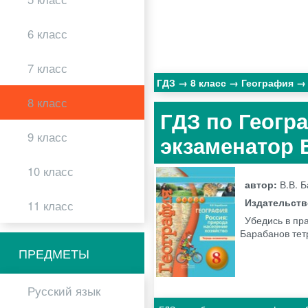
6 класс
7 класс
ГДЗ
8 класс
География
8 класс
ГДЗ по Геогра
9 класс
экзаменатор 
10 класс
автор:
В.В. 
Издательст
11 класс
Убедись в пр
Барабанов тет
ПРЕДМЕТЫ
Русский язык