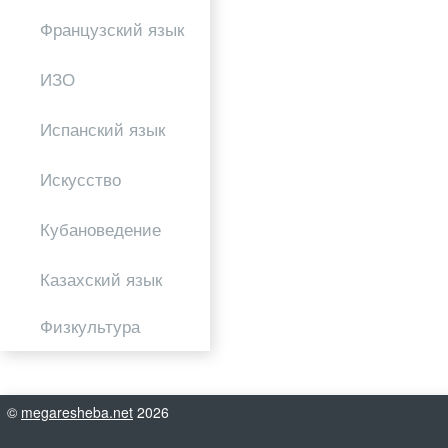
Французский язык
ИЗО
Испанский язык
Искусство
Кубановедение
Казахский язык
Физкультура
©
megaresheba.net
2026