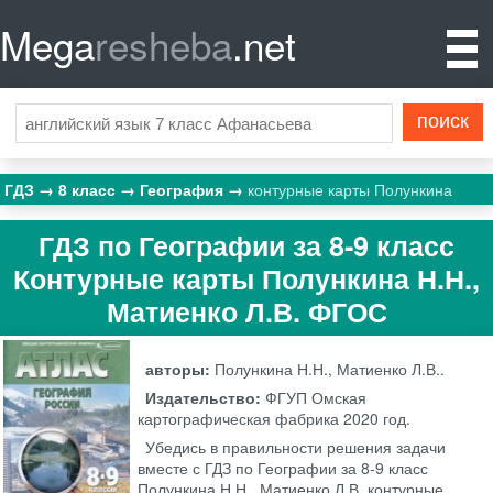
Mega
resheba
.net
ГДЗ
8 класс
География
контурные карты Полункина
ГДЗ по Географии за 8‐9 класс
Контурные карты Полункина Н.Н.,
Матиенко Л.В. ФГОС
авторы:
Полункина Н.Н., Матиенко Л.В..
Издательство:
ФГУП Омская
картографическая фабрика
2020 год.
Убедись в правильности решения задачи
вместе с ГДЗ по Географии за 8‐9 класс
Полункина Н.Н., Матиенко Л.В. контурные