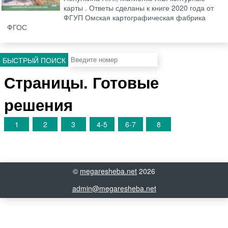
карты . Ответы сделаны к книге 2020 года от
ФГУП Омская картографическая фабрика
ФГОС
БЫСТРЫЙ ПОИСК
Страницы. Готовые
решения
1
2
3
4-5
6-7
8
©
megaresheba.net
2026
admin@megaresheba.net