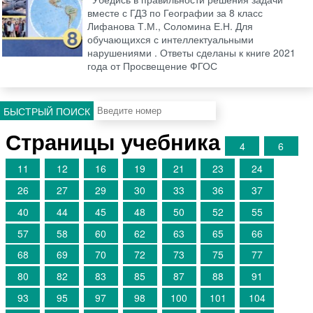
вместе с ГДЗ по Географии за 8 класс
Лифанова Т.М., Соломина Е.Н. Для
обучающихся с интеллектуальными
нарушениями . Ответы сделаны к книге 2021
года от Просвещение ФГОС
БЫСТРЫЙ ПОИСК
Страницы учебника
4
6
11
12
16
19
21
23
24
26
27
29
30
33
36
37
40
44
45
48
50
52
55
57
58
60
62
63
65
66
68
69
70
72
73
75
77
80
82
83
85
87
88
91
93
95
97
98
100
101
104