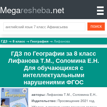
Mega
resheba
.net
ГДЗ
8 класс
География
Лифанова
ГДЗ по Географии за 8 класс
Лифанова Т.М., Соломина Е.Н.
Для обучающихся с
интеллектуальными
нарушениями ФГОС
авторы:
Лифанова Т.М., Соломина Е.Н..
Издательство:
Просвещение
2021 год.
Убедись в правильности решения задачи