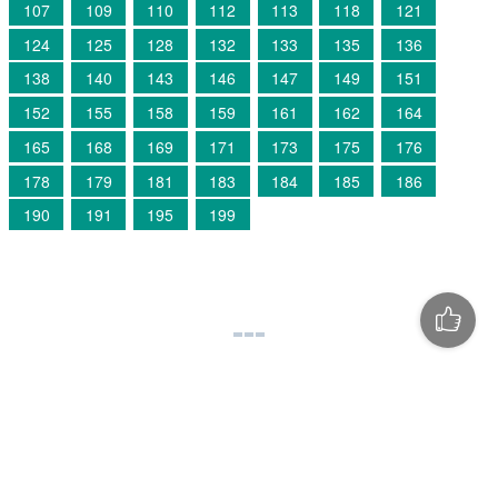
107
109
110
112
113
118
121
124
125
128
132
133
135
136
138
140
143
146
147
149
151
152
155
158
159
161
162
164
165
168
169
171
173
175
176
178
179
181
183
184
185
186
190
191
195
199
©
megaresheba.net
2026
admin@megaresheba.net