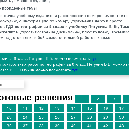
рмить домашнее задание;
же пройденные темы.
дентична учебному изданию, и расположение номеров имеет полно
необходимую информацию по номеру упражнения легко и просто.
ие
«ГДЗ по географии за 8 класс к учебнику Пятунина В. Б., Там
блегчит и упростит освоение дисциплины, плюс ко всему, восьмик
м подготовлен к любой самостоятельной работе в классе.
афии за 8 класс Пятунин В.Б. можно посмотреть
тут
.
и контрольных работ по географии за 8 класс Пятунин В.Б. можно 
 класс В.Б. Пятунин можно посмотреть
тут
.
Готовые решения
1
2
3
10
11
12
13
14
15
16
17
23
24
25
26
27
28
29
30
36
37
38
39
40
41
42
43