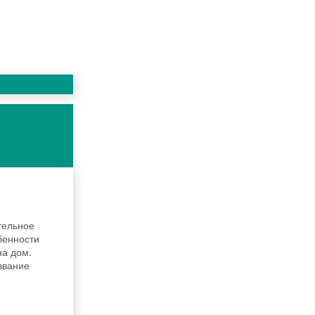
тельное
бенности
на дом.
звание