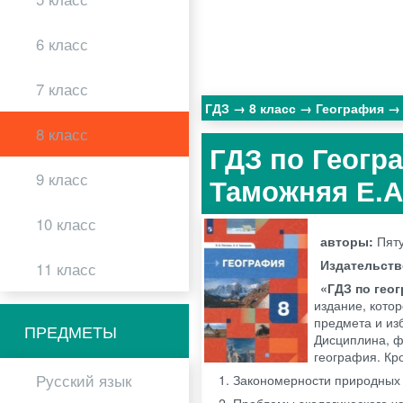
6 класс
7 класс
ГДЗ
8 класс
География
8 класс
ГДЗ по Геогра
9 класс
Таможняя Е.
10 класс
авторы:
Пяту
Издательст
11 класс
«ГДЗ по геог
издание, кото
предмета и из
ПРЕДМЕТЫ
Дисциплина, ф
география. Кр
Русский язык
Закономерности природных 