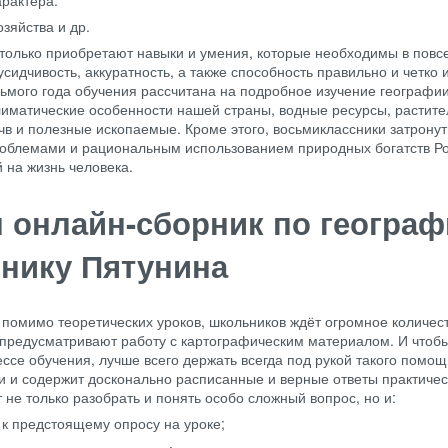
рактера.
зяйства и др.
 только приобретают навыки и умения, которые необходимы в повс
усидчивость, аккуратность, а также способность правильно и четко 
ьмого года обучения рассчитана на подробное изучение географии
лиматические особенности нашей страны, водные ресурсы, растите
чв и полезные ископаемые. Кроме этого, восьмиклассники затронут
роблемами и рациональным использованием природных богатств Ро
 на жизнь человека.
 онлайн-сборник по географ
бнику Пятунина
 помимо теоретических уроков, школьников ждёт огромное количес
е предусматривают работу с картографическим материалом. И чтоб
ссе обучения, лучше всего держать всегда под рукой такого помощ
и и содержит досконально расписанные и верные ответы практичес
 не только разобрать и понять особо сложный вопрос, но и:
 к предстоящему опросу на уроке;