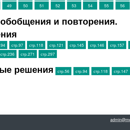
49
50
51
52
53
54
55
56
обобщения и повторения.
ения
.94
стр.97
стр.118
стр.121
стр.145
стр.146
стр.157
стр.236
стр.271
стр.297
вые решения
стр.56
стр.94
стр.118
стр.147