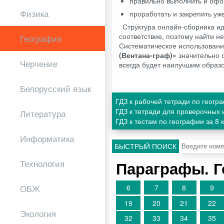
правильно выполнить и офо
Физика
проработать и закрепить у
Структура онлайн-сборника и
соответствие, поэтому найти 
География
Систематическое использован
(Вентана-граф)»
значительно о
Черчение
всегда будет наилучшим образо
Белорусский язык
ГДЗ к рабочей тетради по геогр
ГДЗ к тетради для проверочных 
Литература
ГДЗ к тестам по географии за 8
Информатика
БЫСТРЫЙ ПОИСК
Параграфы. 
Технология
6
7
8
9
ОБЖ
19
20
21
22
Экология
32
33
34
35