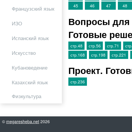
45
46
47
48
Французский язык
Вопросы для 
ИЗО
Готовые реш
Испанский язык
стр.48
стр.56
стр.71
стр
Искусство
стр.168
стр.198
стр.221
Проект. Гото
Кубановедение
Казахский язык
стр.236
Физкультура