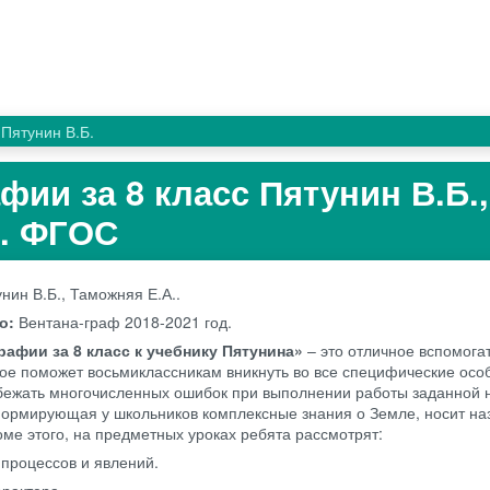
Пятунин В.Б.
фии за 8 класс Пятунин В.Б.,
А. ФГОС
нин В.Б., Таможняя Е.А..
во:
Вентана-граф
2018-2021 год.
рафии за 8 класс к учебнику Пятунина»
– это отличное вспомога
рое поможет восьмиклассникам вникнуть во все специфические осо
бежать многочисленных ошибок при выполнении работы заданной 
ормирующая у школьников комплексные знания о Земле, носит на
оме этого, на предметных уроках ребята рассмотрят:
процессов и явлений.