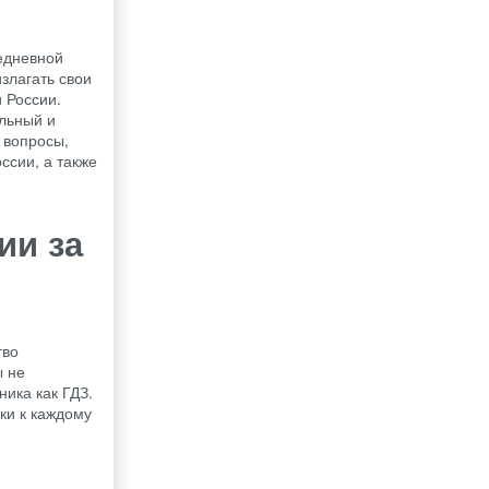
едневной
излагать свои
 России.
льный и
 вопросы,
ссии, а также
ии за
тво
ы не
ника как ГДЗ.
ки к каждому