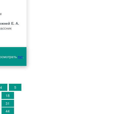
е
ожней Е. А.
лассник
посмотреть
тут
.
4
5
18
31
44