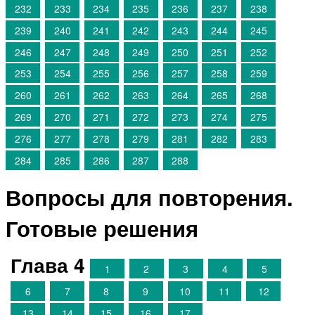
232
233
234
235
236
237
238
239
240
241
242
243
244
245
246
247
248
249
250
251
252
253
254
255
256
257
258
259
260
261
262
263
264
265
268
269
270
271
272
273
274
275
276
277
278
279
281
282
283
284
285
286
287
288
Вопросы для повторения.
Готовые решения
Глава 4
1
2
3
4
5
6
7
8
9
10
11
12
13
14
15
16
17