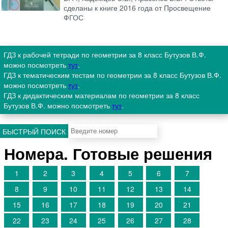
сделаны к книге 2016 года от Просвещение
ФГОС
ГДЗ к рабочей тетради по геометрии за 8 класс Бутузов В.Ф.
можно посмотреть
тут
.
ГДЗ к тематическим тестам по геометрии за 8 класс Бутузов В.Ф.
можно посмотреть
тут
.
ГДЗ к дидактическим материалам по геометрии за 8 класс
Бутузов В.Ф. можно посмотреть
тут
.
БЫСТРЫЙ ПОИСК
Номера. Готовые решения
1
2
3
4
5
6
7
8
9
10
11
12
13
14
15
16
17
18
19
20
21
22
23
24
25
26
27
28