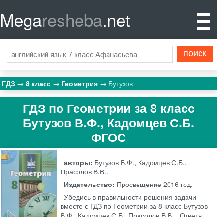
Mega
resheba
.net
ГДЗ
8 класс
Геометрия
Бутузов
ГДЗ по Геометрии за 8 класс
Бутузов В.Ф., Кадомцев С.Б.
ФГОС
авторы:
Бутузов В.Ф., Кадомцев С.Б.,
Прасолов В.В..
Издательство:
Просвещение
2016 год.
Убедись в правильности решения задачи
вместе с ГДЗ по Геометрии за 8 класс Бутузов
В.Ф., Кадомцев С.Б., Прасолов В.В. . Ответы