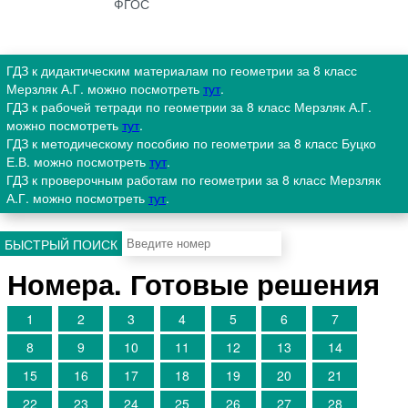
ФГОС
ГДЗ к дидактическим материалам по геометрии за 8 класс
Мерзляк А.Г. можно посмотреть
тут
.
ГДЗ к рабочей тетради по геометрии за 8 класс Мерзляк А.Г.
можно посмотреть
тут
.
ГДЗ к методическому пособию по геометрии за 8 класс Буцко
Е.В. можно посмотреть
тут
.
ГДЗ к проверочным работам по геометрии за 8 класс Мерзляк
А.Г. можно посмотреть
тут
.
БЫСТРЫЙ ПОИСК
Номера. Готовые решения
1
2
3
4
5
6
7
8
9
10
11
12
13
14
15
16
17
18
19
20
21
22
23
24
25
26
27
28