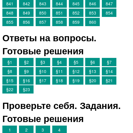
841
842
843
844
845
846
847
848
849
850
851
852
853
854
855
856
857
858
859
860
Ответы на вопросы.
Готовые решения
§1
§2
§3
§4
§5
§6
§7
§8
§9
§10
§11
§12
§13
§14
§15
§16
§17
§18
§19
§20
§21
§22
§23
Проверьте себя. Задания.
Готовые решения
1
2
3
4