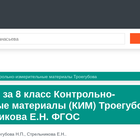
трольно-измерительные материалы Троегубова
 за 8 класс Контрольно-
е материалы (КИМ) Троегуб
никова Е.Н. ФГОС
губова Н.П., Стрельникова Е.Н..