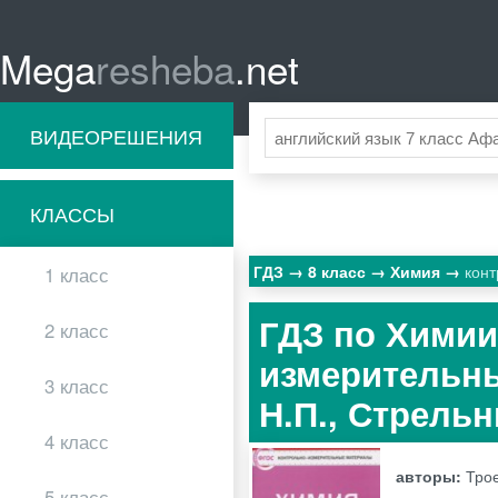
Mega
resheba
.net
ВИДЕОРЕШЕНИЯ
КЛАССЫ
ГДЗ
8 класс
Химия
кон
1 класс
ГДЗ по Химии
2 класс
измерительны
3 класс
Н.П., Стрель
4 класс
авторы:
Трое
5 класс