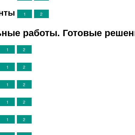
анты
1
2
ные работы. Готовые решен
1
2
1
2
1
2
1
2
1
2