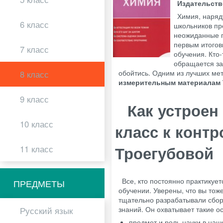
Издательст
Химия, наряд
6 класс
школьников пр
неожиданные п
первым итогов
7 класс
обучения. Кто-
обращается за
обойтись. Одним из лучших ме
8 класс
измерительным материалам 
9 класс
Как устроен
10 класс
класс к конт
Троегубовой
11 класс
Все, кто постоянно практику
ПРЕДМЕТЫ
обучении. Уверены, что вы то
тщательно разрабатывали сбор
знаний. Он охватывает такие ос
Русский язык
предмет и роль науки в наш