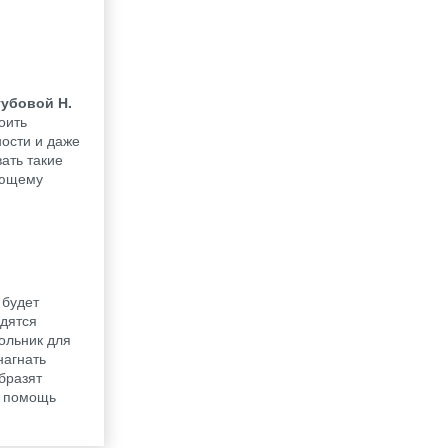
губовой Н.
оить
ности и даже
ать такие
дующему
 будет
одятся
ольник для
нагнать
бразят
а помощь