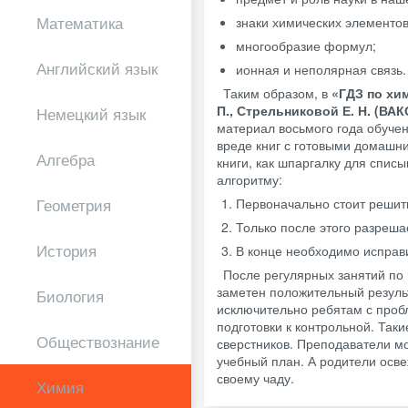
Математика
знаки химических элементов
многообразие формул;
Английский язык
ионная и неполярная связь.
Таким образом, в
«ГДЗ по хи
П., Стрельниковой Е. Н. (ВАК
Немецкий язык
материал восьмого года обучен
вреде книг с готовыми домашни
Алгебра
книги, как шпаргалку для спис
алгоритму:
Первоначально стоит решит
Геометрия
Только после этого разреша
История
В конце необходимо исправи
После регулярных занятий по 
заметен положительный результ
Биология
исключительно ребятам с пробл
подготовки к контрольной. Таки
Обществознание
сверстников. Преподаватели мо
учебный план. А родители осве
своему чаду.
Химия