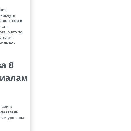
ания
зникнуть
одготовки к
упени
ия, а кто-то
уры не
рольно-
а 8
риалам
пехи в
одаватели
юбым уровнем