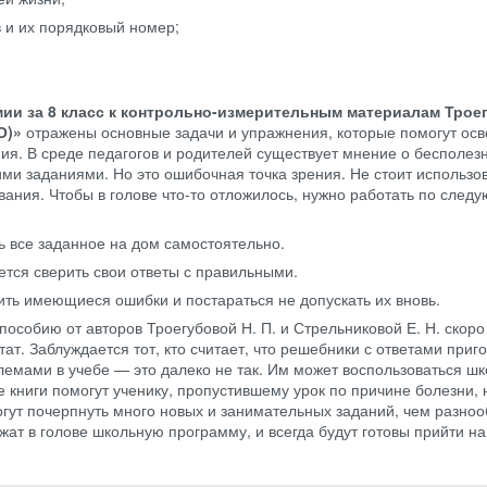
 и их порядковый номер;
мии за 8 класс к контрольно-измерительным материалам Трое
О)»
отражены основные задачи и упражнения, которые помогут осв
ия. В среде педагогов и родителей существует мнение о бесполез
ми заданиями. Но это ошибочная точка зрения. Не стоит использов
ывания. Чтобы в голове что-то отложилось, нужно работать по сле
ь все заданное на дом самостоятельно.
ется сверить свои ответы с правильными.
ть имеющиеся ошибки и постараться не допускать их вновь.
пособию от авторов Троегубовой Н. П. и Стрельниковой Е. Н. скоро
ат. Заблуждается тот, кто считает, что решебники с ответами приг
емами в учебе — это далеко не так. Им может воспользоваться шк
е книги помогут ученику, пропустившему урок по причине болезни, 
гут почерпнуть много новых и занимательных заданий, чем разноо
жат в голове школьную программу, и всегда будут готовы прийти н