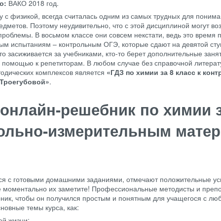
во:
ВАКО
2018 год.
у с физикой, всегда считалась одним из самых трудных для поним
едметов. Поэтому неудивительно, что с этой дисциплиной могут во
роблемы. В восьмом классе они совсем некстати, ведь это время п
ым испытаниям – контрольным ОГЭ, которые сдают на девятой ст
то засиживается за учебниками, кто-то берет дополнительные занят
 помощью к репетиторам. В любом случае без справочной литерат
тодических комплексов является
«ГДЗ по химии за 8 класс к конт
Троегубовой»
.
 онлайн-решебник по химии з
рольно-измерительным мате
ется с готовыми домашними заданиями, отмечают положительные ус
же моментально их заметите! Профессиональные методисты и преп
ник, чтобы он получился простым и понятным для учащегося с л
новные темы курса, как:
ей жизни;