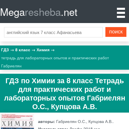
Mega
resheba
.net
ГДЗ
8 класс
Химия
тетрадь для лабораторных опытов и практических работ
Габриелян
ГДЗ по Химии за 8 класс Тетрадь
для практических работ и
лабораторных опытов Габриелян
О.С., Купцова А.В.
авторы:
Габриелян О.С., Купцова А.В..
Издательство:
Дрофа
2018 год.