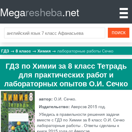
Mega
resheba
.net
ГДЗ
8 класс
Химия
лабораторные работы Сечко
ГДЗ по Химии за 8 класс Тетрадь
для практических работ и
лабораторных опытов О.И. Сечко
автор:
О.И. Сечко.
Издательство:
Аверсэв
2015 год.
Убедись в правильности решения задачи
вместе с ГДЗ по Химии за 8 класс О.И. Сечко
лабораторные работы . Ответы сделаны к
книге 2015 года от Аверсэв