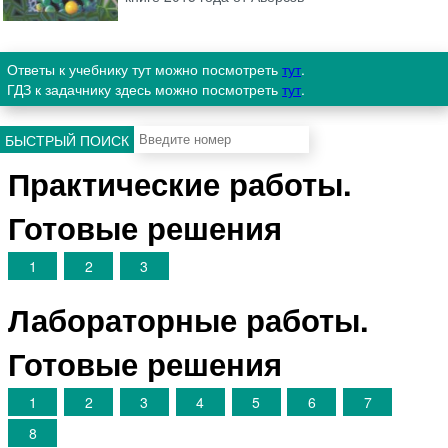
Ответы к учебнику тут можно посмотреть
тут
.
ГДЗ к задачнику здесь можно посмотреть
тут
.
БЫСТРЫЙ ПОИСК
Практические работы.
Готовые решения
1
2
3
Лабораторные работы.
Готовые решения
1
2
3
4
5
6
7
8