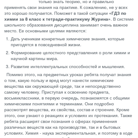
только знать теорию, но и правильно
применять свои знания на практике. К сожалению, не у всех
это хорошо получается. Поможет в такой ситуации
«ГДЗ по
химии за 8 класс к тетради-практикуму Журина»
. В системе
школьного образования дисциплина занимает очень важное
место. Ее основными целями являются:
Дать ученикам конкретные химические знания, которые
пригодятся в повседневной жизни.
Формирование целостного представления о роли химии и
научной картины мира.
Развитие интеллектуальных способностей и мышления.
Помимо этого, на предметных уроках ребята получат знания
о том, какую пользу и вред могут нанести химические
вещества как окружающей среде, так и непосредственно
самому человеку. Приступая к освоению предмета,
восьмиклассники, в первую очередь, познакомятся с общими
химическими понятиями и терминами. Они подробно
рассмотрят вещества, их свойства, состав и строение. Кроме
этого, они узнают о реакциях и условиях их протекания. Также
ребята расширят свои познания о сферах применения
различных веществ как на производстве, так и в бытовых
условиях. Химия - наука экспериментальная, и поэтому в ходе