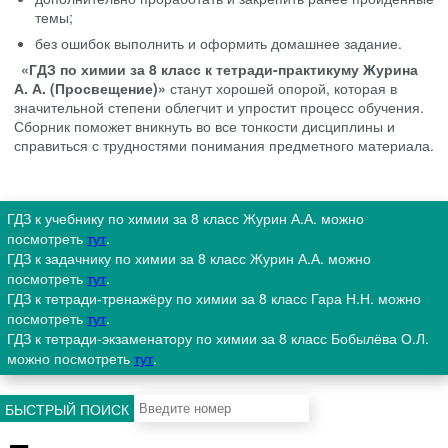
темы;
без ошибок выполнить и оформить домашнее задание.
«ГДЗ по химии за 8 класс к тетради-практикуму Журина
А. А. (Просвещение)»
станут хорошей опорой, которая в
значительной степени облегчит и упростит процесс обучения.
Сборник поможет вникнуть во все тонкости дисциплины и
справиться с трудностями понимания предметного материала.
ГДЗ к учебнику по химии за 8 класс Журин А.А. можно
посмотреть
тут
.
ГДЗ к задачнику по химии за 8 класс Журин А.А. можно
посмотреть
тут
.
ГДЗ к тетради-тренажёру по химии за 8 класс Гара Н.Н. можно
посмотреть
тут
.
ГДЗ к тетради-экзаменатору по химии за 8 класс Бобылёва О.Л.
можно посмотреть
тут
.
БЫСТРЫЙ ПОИСК