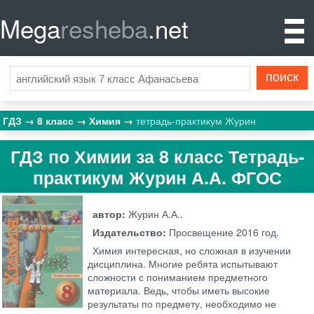
Mega
resheba
.net
ГДЗ
8 класс
Химия
тетрадь-практикум Журин
ГДЗ по Химии за 8 класс Тетрадь-
практикум Журин А.А. ФГОС
автор:
Журин А.А..
Издательство:
Просвещение
2016 год.
Химия интересная, но сложная в изучении
дисциплина. Многие ребята испытывают
сложности с пониманием предметного
материала. Ведь, чтобы иметь высокие
результаты по предмету, необходимо не