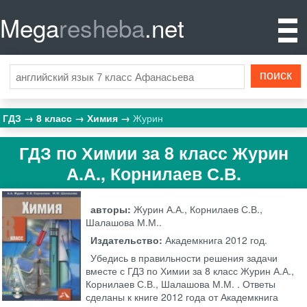
Mega
resheba
.net
ГДЗ
8 класс
Химия
Журин
ГДЗ по Химии за 8 класс Журин
А.А., Корнилаев С.В.
авторы:
Журин А.А., Корнилаев С.В.,
Шалашова М.М..
Издательство:
Академкнига
2012 год.
Убедись в правильности решения задачи
вместе с ГДЗ по Химии за 8 класс Журин А.А.,
Корнилаев С.В., Шалашова М.М. . Ответы
сделаны к книге 2012 года от Академкнига