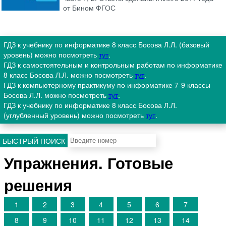
от Бином ФГОС
ГДЗ к учебнику по информатике 8 класс Босова Л.Л. (базовый
уровень) можно посмотреть
тут
.
ГДЗ к самостоятельным и контрольным работам по информатике
8 класс Босова Л.Л. можно посмотреть
тут
.
ГДЗ к компьютерному практикуму по информатике 7-9 классы
Босова Л.Л. можно посмотреть
тут
.
ГДЗ к учебнику по информатике 8 класс Босова Л.Л.
(углубленный уровень) можно посмотреть
тут
.
БЫСТРЫЙ ПОИСК
Упражнения. Готовые
решения
1
2
3
4
5
6
7
8
9
10
11
12
13
14