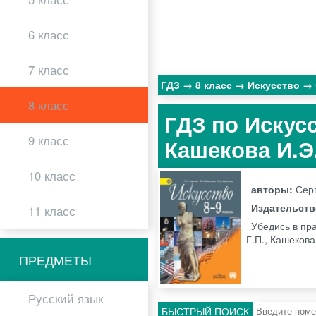
6 класс
7 класс
ГДЗ
8 класс
Искусство
8 класс
ГДЗ по Искусс
9 класс
Кашекова И.Э
10 класс
авторы:
Серг
Издательст
11 класс
Убедись в пра
Г.П., Кашекова
ПРЕДМЕТЫ
Русский язык
БЫСТРЫЙ ПОИСК