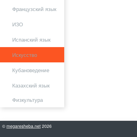
Французский язык
ИЗО
Испанский язык
Искусство
Кубановедение
Казахский язык
Физкультура
©
megaresheba.net
2026