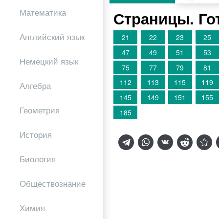
Математика
Страницы. Го
Английский язык
21
22
23
25
47
49
51
53
Немецкий язык
75
77
79
81
112
113
115
119
Алгебра
145
149
151
155
Геометрия
185
История
Биология
Обществознание
Химия