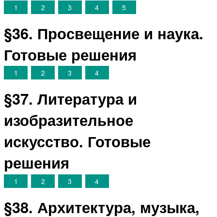
1
2
3
4
5
§36. Просвещение и наука.
Готовые решения
1
2
3
4
§37. Литература и
изобразительное
искусство. Готовые
решения
1
2
3
4
§38. Архитектура, музыка,