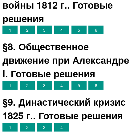
войны 1812 г.. Готовые
решения
1
2
3
4
5
6
§8. Общественное
движение при Александре
I. Готовые решения
1
2
3
4
5
6
§9. Династический кризис
1825 г.. Готовые решения
1
2
3
4