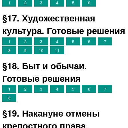
1
2
3
4
5
6
§17. Художественная
культура. Готовые решения
1
2
3
4
5
6
7
8
9
10
11
§18. Быт и обычаи.
Готовые решения
1
2
3
4
5
6
7
8
§19. Накануне отмены
крепостного права.