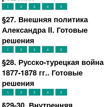
1
2
3
4
5
§27. Внешняя политика
Александра II. Готовые
решения
1
2
3
4
5
§28. Русско-турецкая война
1877-1878 гг.. Готовые
решения
1
2
3
4
5
§29-30. Внутренняя