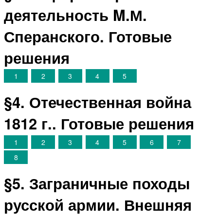
деятельность Μ.М.
Сперанского. Готовые
решения
1
2
3
4
5
§4. Отечественная война
1812 г.. Готовые решения
1
2
3
4
5
6
7
8
§5. Заграничные походы
русской армии. Внешняя