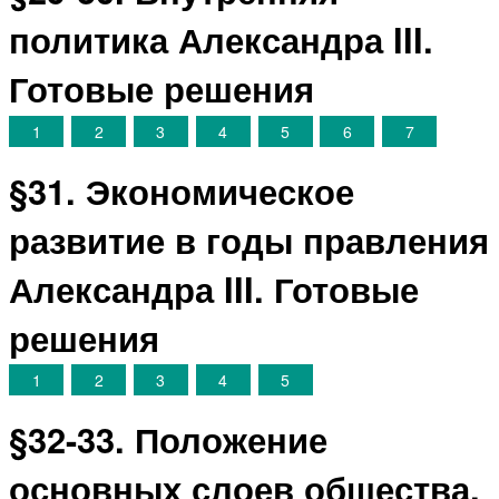
политика Александра III.
Готовые решения
1
2
3
4
5
6
7
§31. Экономическое
развитие в годы правления
Александра III. Готовые
решения
1
2
3
4
5
§32-33. Положение
основных слоев общества.