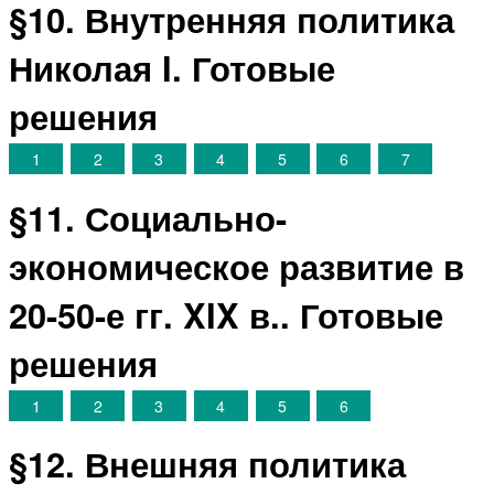
§10. Внутренняя политика
Николая I. Готовые
решения
1
2
3
4
5
6
7
§11. Социально-
экономическое развитие в
20-50-е гг. XIX в.. Готовые
решения
1
2
3
4
5
6
§12. Внешняя политика