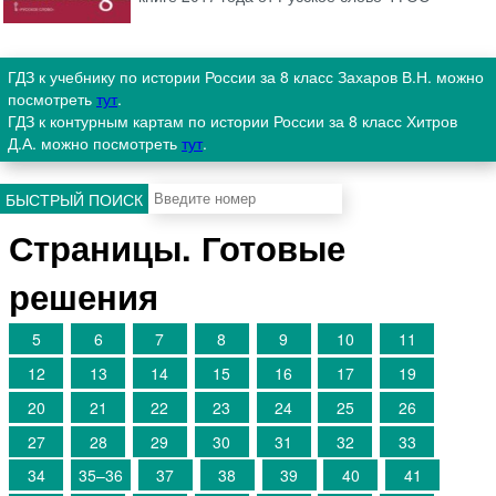
ГДЗ к учебнику по истории России за 8 класс Захаров В.Н. можно
посмотреть
тут
.
ГДЗ к контурным картам по истории России за 8 класс Хитров
Д.А. можно посмотреть
тут
.
БЫСТРЫЙ ПОИСК
Страницы. Готовые
решения
5
6
7
8
9
10
11
12
13
14
15
16
17
19
20
21
22
23
24
25
26
27
28
29
30
31
32
33
34
35–36
37
38
39
40
41