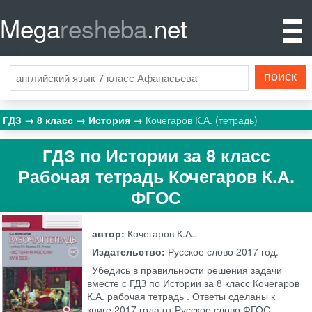
Mega
resheba
.net
ГДЗ
8 класс
История
Кочегаров К.А. (тетрадь)
ГДЗ по Истории за 8 класс
Рабочая тетрадь Кочегаров К.А.
ФГОС
автор:
Кочегаров К.А..
Издательство:
Русское слово
2017 год.
Убедись в правильности решения задачи
вместе с ГДЗ по Истории за 8 класс Кочегаров
К.А. рабочая тетрадь . Ответы сделаны к
книге 2017 года от Русское слово ФГОС