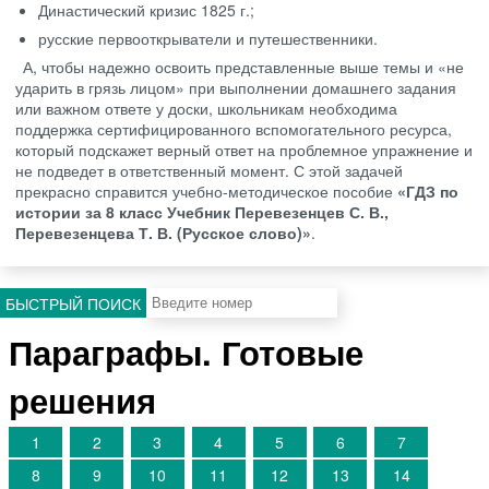
Династический кризис 1825 г.;
русские первооткрыватели и путешественники.
А, чтобы надежно освоить представленные выше темы и «не
ударить в грязь лицом» при выполнении домашнего задания
или важном ответе у доски, школьникам необходима
поддержка сертифицированного вспомогательного ресурса,
который подскажет верный ответ на проблемное упражнение и
не подведет в ответственный момент. С этой задачей
прекрасно справится учебно-методическое пособие
«ГДЗ по
истории за 8 класс Учебник Перевезенцев С. В.,
Перевезенцева Т. В. (Русское слово)»
.
БЫСТРЫЙ ПОИСК
Параграфы. Готовые
решения
1
2
3
4
5
6
7
8
9
10
11
12
13
14