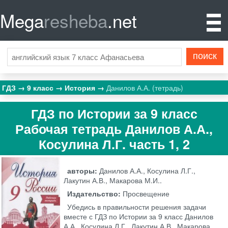
Mega
resheba
.net
ГДЗ
9 класс
История
Данилов А.А. (тетрадь)
ГДЗ по Истории за 9 класс
Рабочая тетрадь Данилов А.А.,
Косулина Л.Г. часть 1, 2
авторы:
Данилов А.А., Косулина Л.Г.,
Лакутин А.В., Макарова М.И..
Издательство:
Просвещение
Убедись в правильности решения задачи
вместе с ГДЗ по Истории за 9 класс Данилов
А.А., Косулина Л.Г., Лакутин А.В., Макарова