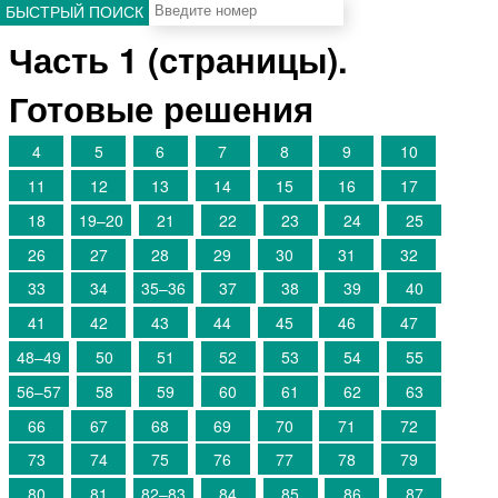
БЫСТРЫЙ ПОИСК
Часть 1 (страницы).
Готовые решения
4
5
6
7
8
9
10
11
12
13
14
15
16
17
18
19–20
21
22
23
24
25
26
27
28
29
30
31
32
33
34
35–36
37
38
39
40
41
42
43
44
45
46
47
48–49
50
51
52
53
54
55
56–57
58
59
60
61
62
63
66
67
68
69
70
71
72
73
74
75
76
77
78
79
80
81
82–83
84
85
86
87