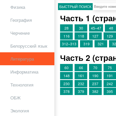
Физика
БЫСТРЫЙ ПОИСК
Часть 1 (стр
География
28
30
45–47
48
Черчение
116
118
127
129
312–313
319
321
3
Белорусский язык
Часть 2 (стр
Литература
60
66
70
75
Информатика
148
161
190
191
230
232
237
242
Технология
378
379
382
395
ОБЖ
Экология