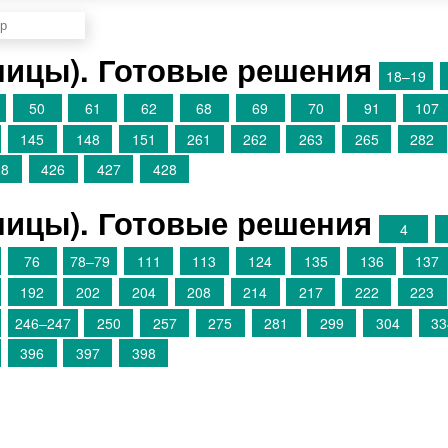
аницы). Готовые решения
18–19
50
61
62
68
69
70
91
107
145
148
151
261
262
263
265
282
28
426
427
428
аницы). Готовые решения
4
76
78–79
111
113
124
135
136
137
192
202
204
208
214
217
222
223
246–247
250
257
275
281
299
304
33
396
397
398