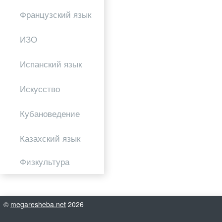
Французский язык
ИЗО
Испанский язык
Искусство
Кубановедение
Казахский язык
Физкультура
©
megaresheba.net
2026