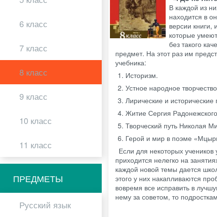
В каждой из н
находится в о
6 класс
версии книги,
которые умеют
без такого кач
7 класс
предмет. На этот раз им предс
учебника:
8 класс
Историзм.
Устное народное творчество
9 класс
Лирические и исторические 
Житие Сергия Радонежского
10 класс
Творческий путь Николая М
Герой и мир в поэме «Мцыр
11 класс
Если для некоторых учеников 
приходится нелегко на занятия
каждой новой темы дается школ
ПРЕДМЕТЫ
этого у них накапливаются про
вовремя все исправить в лучш
нему за советом, то подростка
Русский язык