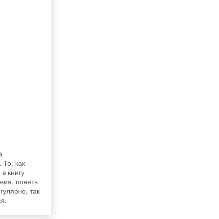
о
 То, как
в книгу
ния, понять
гулярно, так
ся.