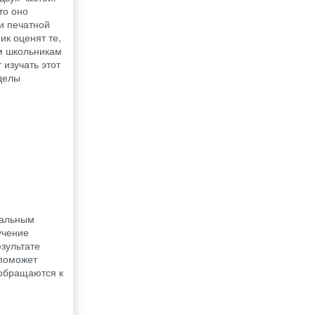
то оно
и печатной
ик оценят те,
м школьникам
 изучать этот
зделы
тальным
учение
зультате
 поможет
 обращаются к