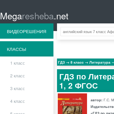
Mega
resheba
.net
ВИДЕОРЕШЕНИЯ
КЛАССЫ
ГДЗ
8 класс
Литература
1 класс
ГДЗ по Литера
2 класс
1, 2 ФГОС
3 класс
автор:
Г.С. 
4 класс
Издательст
«ГДЗ по лите
5 класс