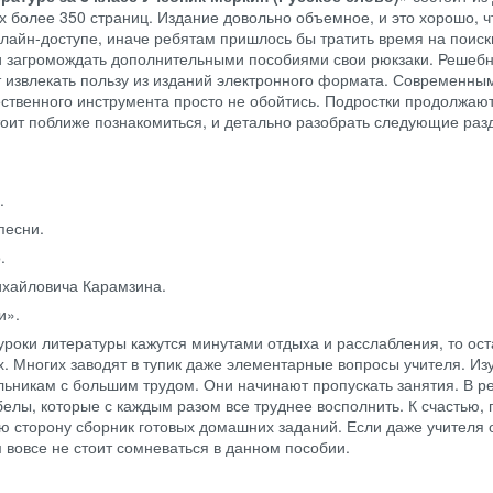
их более 350 страниц. Издание довольно объемное, и это хорошо, ч
нлайн-доступе, иначе ребятам пришлось бы тратить время на поиск
 и загромождать дополнительными пособиями свои рюкзаки. Решебн
 извлекать пользу из изданий электронного формата. Современны
ественного инструмента просто не обойтись. Подростки продолжают
тоит поближе познакомиться, и детально разобрать следующие ра
.
песни.
.
ихайловича Карамзина.
и».
уроки литературы кажутся минутами отдыха и расслабления, то ос
х. Многих заводят в тупик даже элементарные вопросы учителя. Из
ьникам с большим трудом. Они начинают пропускать занятия. В ре
белы, которые с каждым разом все труднее восполнить. К счастью,
ую сторону сборник готовых домашних заданий. Если даже учителя
м вовсе не стоит сомневаться в данном пособии.