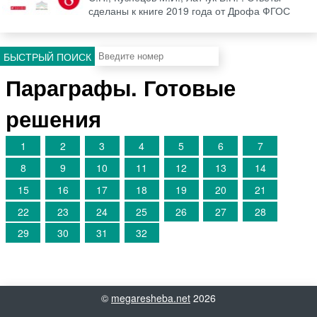
сделаны к книге 2019 года от Дрофа ФГОС
БЫСТРЫЙ ПОИСК
Параграфы. Готовые
решения
1
2
3
4
5
6
7
8
9
10
11
12
13
14
15
16
17
18
19
20
21
22
23
24
25
26
27
28
29
30
31
32
©
megaresheba.net
2026