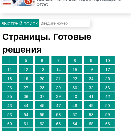
ФГОС
БЫСТРЫЙ ПОИСК
Страницы. Готовые
решения
4
5
6
7
8
9
10
11
12
13
14
15
16
17
18
19
20
21
22
24
25
26
27
28
29
30
32
33
35
36
37
39
40
41
42
43
44
45
47
48
49
50
53
54
55
56
57
58
59
60
61
62
63
64
65
66