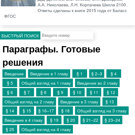
А.А. Николаева, Л.Н. Корпачева Школа 2100 .
Ответы сделаны к книге 2015 года от Баласс
ФГОС
БЫСТРЫЙ ПОИСК
Параграфы. Готовые
решения
Введение
Введение в 1 главу
§ 1
§ 2–3
§ 4
§ 5
Общий взгляд на 1 главу
Введение во 2 главу
§ 6
§ 7
§ 8
§ 9
§ 10
§ 11
§ 12
Общий взгляд на 2 главу
Введение в 3 главу
§ 13
§ 14
§ 15
§ 16–17
§ 18
Общий взгляд на 3 главу
Введение в 4 главу
§ 19
§ 20
§ 21–22
§ 23–24
§ 25
Общий взгляд на 4 главу