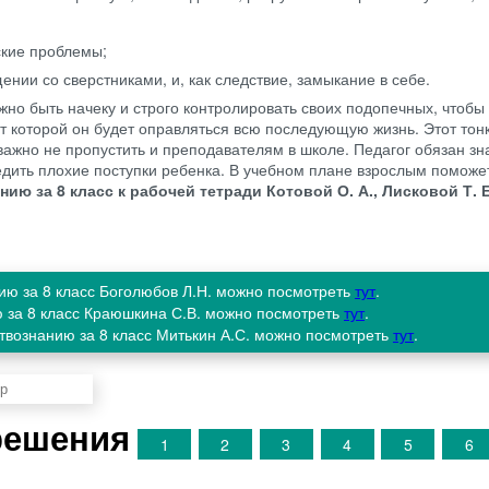
кие проблемы;
ении со сверстниками, и, как следствие, замыкание в себе.
жно быть начеку и строго контролировать своих подопечных, чтобы 
от которой он будет оправляться всю последующую жизнь. Этот тон
ажно не пропустить и преподавателям в школе. Педагог обязан зна
едить плохие поступки ребенка. В учебном плане взрослым поможе
ию за 8 класс к рабочей тетради Котовой О. А., Лисковой Т. Е
ию за 8 класс Боголюбов Л.Н. можно посмотреть
тут
.
ю за 8 класс Краюшкина С.В. можно посмотреть
тут
.
твознанию за 8 класс Митькин А.С. можно посмотреть
тут
.
 решения
1
2
3
4
5
6