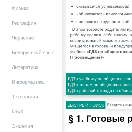
скатывается успеваемость;
Физика
«обнажаются» психологичес
появляются трудности в общ
География
В этом возрасте родителям ну
ребенку сделать себе травму, 
Черчение
воспитательный момент также в
учащегося в голове, и предупр
учебник
«ГДЗ по обществознан
Белорусский язык
(Просвещение)»
.
Литература
ГДЗ к учебнику по обществознан
Информатика
ГДЗ к тестам по обществознани
ГДЗ к рабочей тетради по общес
Технология
БЫСТРЫЙ ПОИСК
ОБЖ
§ 1. Готовые
Экология