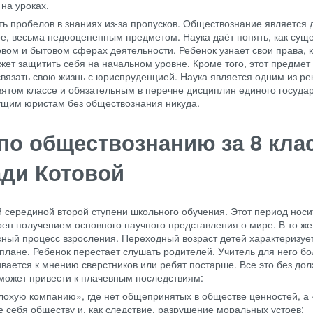
на уроках.
ь пробелов в знаниях из-за пропусков. Обществознание является 
е, весьма недооцененным предметом. Наука даёт понять, как суще
ом и бытовом сферах деятельности. Ребенок узнает свои права, к
ет защитить себя на начальном уровне. Кроме того, этот предмет
связать свою жизнь с юриспруденцией. Наука является одним из 
вятом классе и обязательным в перечне дисциплин единого госуда
ущим юристам без обществознания никуда.
по обществознанию за 8 клас
ади Котовой
 серединой второй ступени школьного обучения. Этот период носи
ен получением основного научного представления о мире. В то ж
жный процесс взросления. Переходный возраст детей характеризуе
плане. Ребенок перестает слушать родителей. Учитель для него б
вается к мнению сверстников или ребят постарше. Все это без до
 может привести к плачевным последствиям:
плохую компанию», где нет общепринятых в обществе ценностей, а
 себя обществу и, как следствие, разрушение моральных устоев;