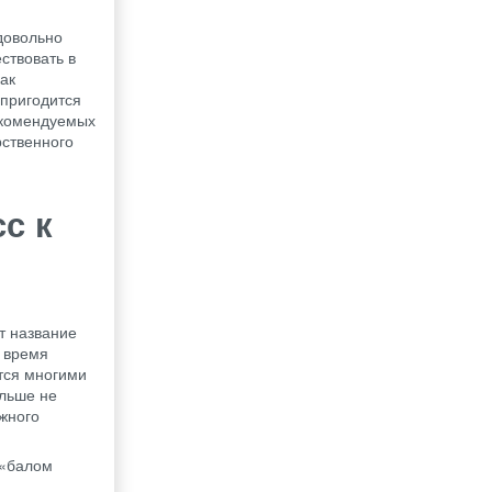
довольно
ствовать в
ак
 пригодится
рекомендуемых
рственного
с к
т название
е время
тся многими
ольше не
лжного
 «балом