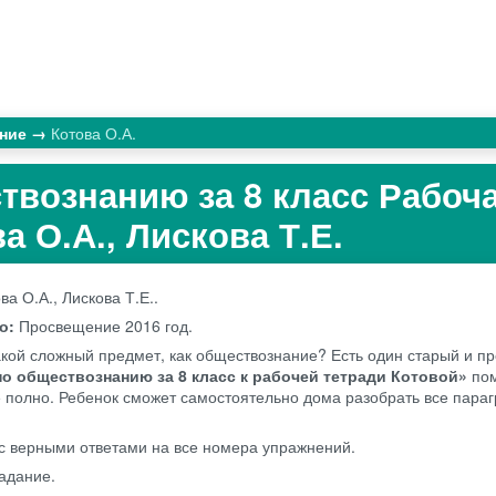
ание
Котова О.А.
твознанию за 8 класс Рабоч
а О.А., Лискова Т.Е.
ва О.А., Лискова Т.Е..
во:
Просвещение
2016 год.
такой сложный предмет, как обществознание? Есть один старый и 
по обществознанию за 8 класс к рабочей тетради Котовой»
пом
 полно. Ребенок сможет самостоятельно дома разобрать все пара
с верными ответами на все номера упражнений.
адание.