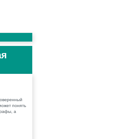
ая
проверенный
ожет понять
графы, а