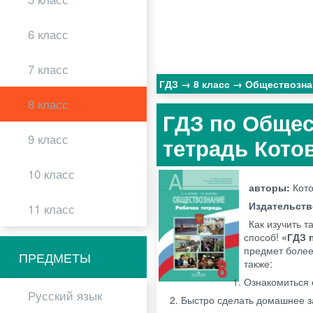
6 класс
7 класс
ГДЗ
8 класс
Обществозн
8 класс
ГДЗ по Общес
9 класс
тетрадь Котов
10 класс
авторы:
Кото
Издательст
11 класс
Как изучить 
способ!
«ГДЗ 
предмет более
ПРЕДМЕТЫ
также:
Ознакомиться 
Русский язык
Быстро сделать домашнее з