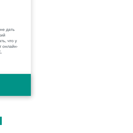
не дать
кий
ть, что у
т онлайн-
.