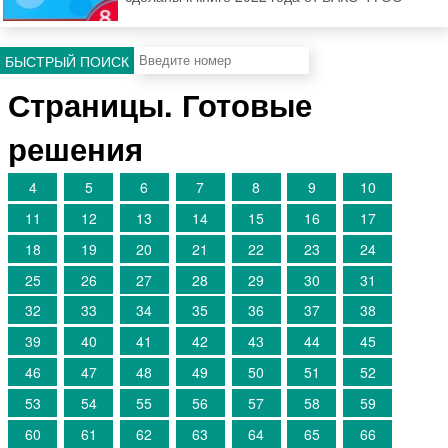
БЫСТРЫЙ ПОИСК
Страницы. Готовые
решения
4
5
6
7
8
9
10
11
12
13
14
15
16
17
18
19
20
21
22
23
24
25
26
27
28
29
30
31
32
33
34
35
36
37
38
39
40
41
42
43
44
45
46
47
48
49
50
51
52
53
54
55
56
57
58
59
60
61
62
63
64
65
66