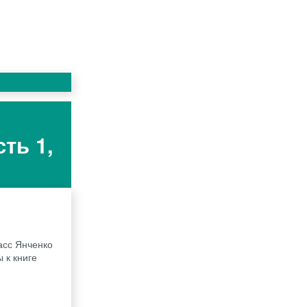
ть 1,
асс Янченко
 к книге