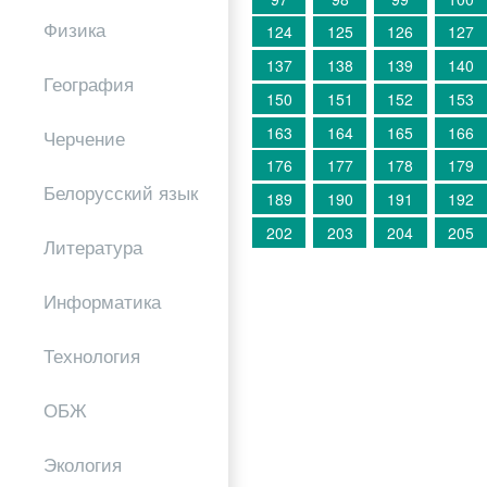
Физика
124
125
126
127
137
138
139
140
География
150
151
152
153
163
164
165
166
Черчение
176
177
178
179
Белорусский язык
189
190
191
192
202
203
204
205
Литература
Информатика
Технология
ОБЖ
Экология