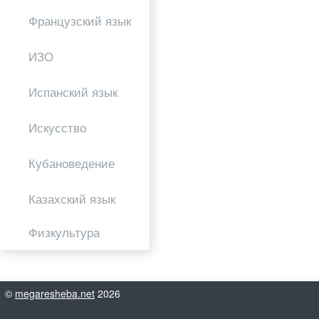
Французский язык
ИЗО
Испанский язык
Искусство
Кубановедение
Казахский язык
Физкультура
©
megaresheba.net
2026