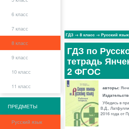
6 класс
7 класс
ГДЗ
8 класс
Русский язы
8 класс
ГДЗ по Русск
9 класс
тетрадь Янчен
2 ФГОС
10 класс
11 класс
авторы:
Янче
Издательст
Убедись в пр
ПРЕДМЕТЫ
В.Д., Латфулли
2016 года от
Русский язык