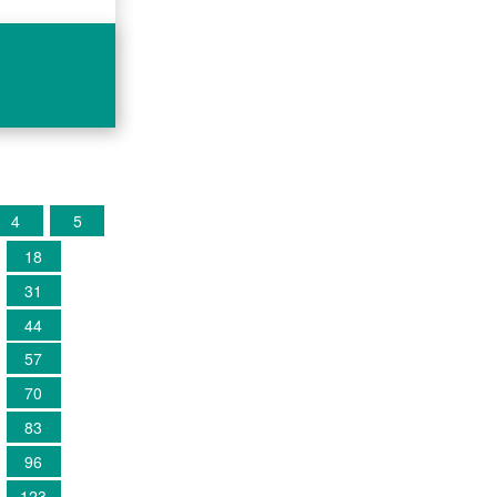
4
5
18
31
44
57
70
83
96
123