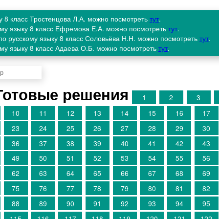
ку 8 класс Тростенцова Л.А. можно посмотреть
тут
.
ому языку 8 класс Ефремова Е.А. можно посмотреть
тут
.
по русскому языку 8 класс Соловьёва Н.Н. можно посмотреть
тут
.
ому языку 8 класс Адаева О.Б. можно посмотреть
тут
.
Готовые решения
1
2
3
10
11
12
13
14
15
16
17
23
24
25
26
27
28
29
30
36
37
38
39
40
41
42
43
49
50
51
52
53
54
55
56
62
63
64
65
66
67
68
69
75
76
77
78
79
80
81
82
88
89
90
91
92
93
94
95
115
116
117
118
119
120
121
122