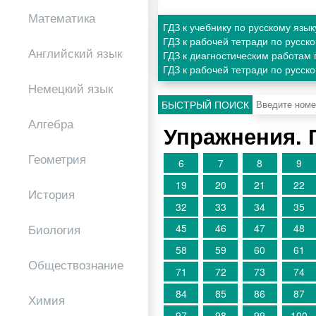
Математика
ГДЗ к учебнику по русскому язы
ГДЗ к рабочей тетради по русск
Английский язык
ГДЗ к диагностическим работам 
ГДЗ к рабочей тетради по русск
Немецкий язык
БЫСТРЫЙ ПОИСК
Алгебра
Упражнения. 
Геометрия
6
7
8
9
19
20
21
22
История
32
33
34
35
Биология
45
46
47
48
58
59
60
61
Обществознание
71
72
73
74
84
85
86
87
Химия
97
98
99
100