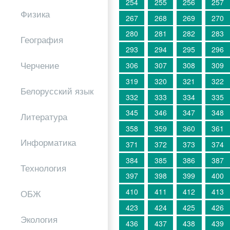
254
255
256
257
Физика
267
268
269
270
280
281
282
283
География
293
294
295
296
Черчение
306
307
308
309
319
320
321
322
Белорусский язык
332
333
334
335
345
346
347
348
Литература
358
359
360
361
Информатика
371
372
373
374
384
385
386
387
Технология
397
398
399
400
410
411
412
413
ОБЖ
423
424
425
426
Экология
436
437
438
439