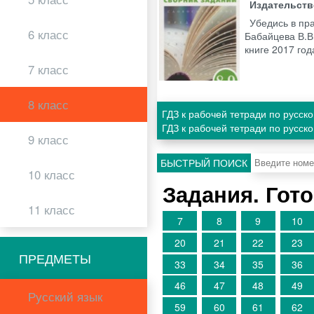
Издательст
Убедись в пра
6 класс
Бабайцева В.В
книге 2017 го
7 класс
8 класс
ГДЗ к рабочей тетради по русск
ГДЗ к рабочей тетради по русск
9 класс
БЫСТРЫЙ ПОИСК
10 класс
Задания. Гот
11 класс
7
8
9
10
20
21
22
23
ПРЕДМЕТЫ
33
34
35
36
46
47
48
49
Русский язык
59
60
61
62