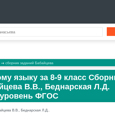
к
сборник заданий Бабайцева
му языку за 8‐9 класс Сборн
цева В.В., Беднарская Л.Д.
 уровень ФГОС
йцева В.В., Беднарская Л.Д..