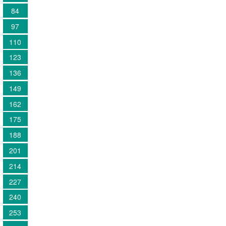
84
97
110
123
136
149
162
175
188
201
214
227
240
253