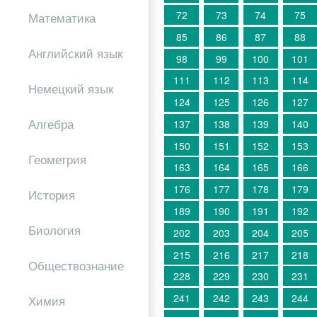
72
73
74
75
Математика
85
86
87
88
Английский язык
98
99
100
101
111
112
113
114
Немецкий язык
124
125
126
127
Алгебра
137
138
139
140
150
151
152
153
Геометрия
163
164
165
166
176
177
178
179
История
189
190
191
192
Биология
202
203
204
205
215
216
217
218
Обществознание
228
229
230
231
241
242
243
244
Химия