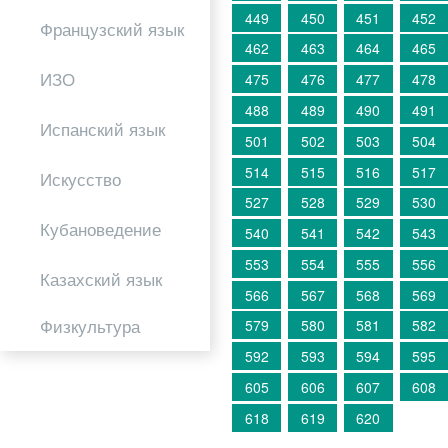
449
450
451
452
Французский язык
462
463
464
465
ИЗО
475
476
477
478
488
489
490
491
Испанский язык
501
502
503
504
514
515
516
517
Искусство
527
528
529
530
Кубановедение
540
541
542
543
553
554
555
556
Казахский язык
566
567
568
569
Физкультура
579
580
581
582
592
593
594
595
605
606
607
608
618
619
620