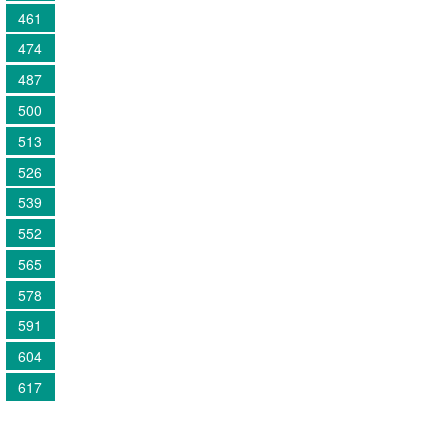
461
474
487
500
513
526
539
552
565
578
591
604
617