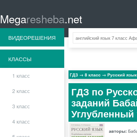
Mega
resheba
.net
ВИДЕОРЕШЕНИЯ
КЛАССЫ
ГДЗ
8 класс
Русский язы
1 класс
ГДЗ по Русско
2 класс
заданий Бабай
3 класс
Углубленный
4 класс
авторы:
Баба
5 класс