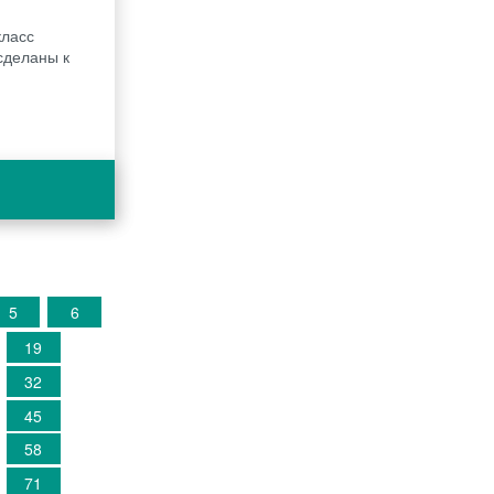
класс
сделаны к
5
6
19
32
45
58
71