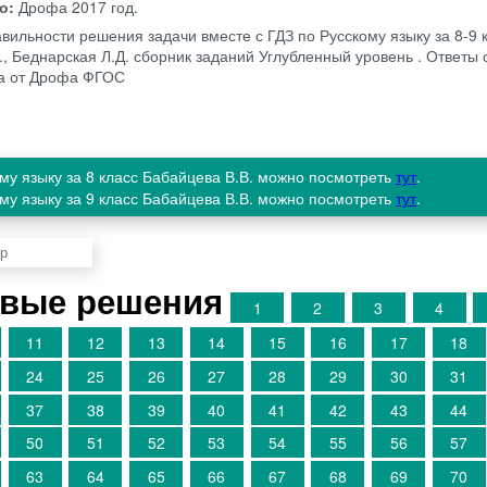
во:
Дрофа
2017 год.
вильности решения задачи вместе с ГДЗ по Русскому языку за 8‐9 
., Беднарская Л.Д. сборник заданий Углубленный уровень . Ответы 
да от Дрофа ФГОС
ому языку за 8 класс Бабайцева В.В. можно посмотреть
тут
.
ому языку за 9 класс Бабайцева В.В. можно посмотреть
тут
.
овые решения
1
2
3
4
11
12
13
14
15
16
17
18
24
25
26
27
28
29
30
31
37
38
39
40
41
42
43
44
50
51
52
53
54
55
56
57
63
64
65
66
67
68
69
70