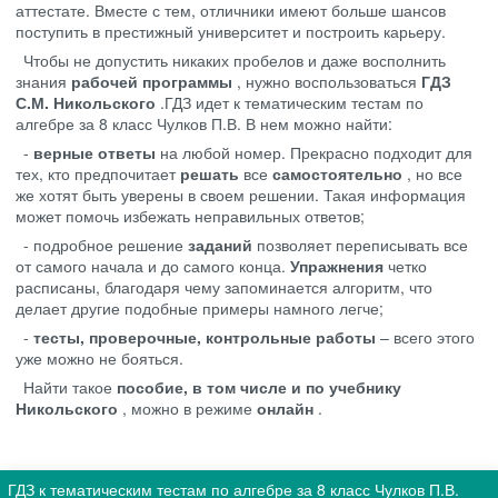
аттестате. Вместе с тем, отличники имеют больше шансов
поступить в престижный университет и построить карьеру.
Чтобы не допустить никаких пробелов и даже восполнить
знания
рабочей программы
, нужно воспользоваться
ГДЗ
С.М. Никольского
.ГДЗ идет к тематическим тестам по
алгебре за 8 класс Чулков П.В. В нем можно найти:
-
верные ответы
на любой номер. Прекрасно подходит для
тех, кто предпочитает
решать
все
самостоятельно
, но все
же хотят быть уверены в своем решении. Такая информация
может помочь избежать неправильных ответов;
- подробное решение
заданий
позволяет переписывать все
от самого начала и до самого конца.
Упражнения
четко
расписаны, благодаря чему запоминается алгоритм, что
делает другие подобные примеры намного легче;
-
тесты, проверочные, контрольные работы
– всего этого
уже можно не бояться.
Найти такое
пособие, в том числе и по учебнику
Никольского
, можно в режиме
онлайн
.
ГДЗ к тематическим тестам по алгебре за 8 класс Чулков П.В.