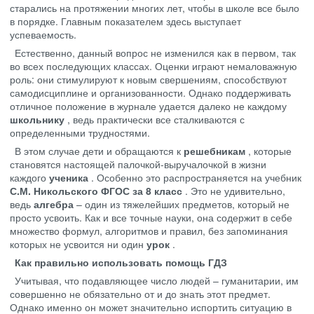
старались на протяжении многих лет, чтобы в школе все было
в порядке. Главным показателем здесь выступает
успеваемость.
Естественно, данный вопрос не изменился как в первом, так
во всех последующих классах. Оценки играют немаловажную
роль: они стимулируют к новым свершениям, способствуют
самодисциплине и организованности. Однако поддерживать
отличное положение в журнале удается далеко не каждому
школьнику
, ведь практически все сталкиваются с
определенными трудностями.
В этом случае дети и обращаются к
решебникам
, которые
становятся настоящей палочкой-выручалочкой в жизни
каждого
ученика
. Особенно это распространяется на учебник
С.М. Никольского ФГОС за 8 класс
. Это не удивительно,
ведь
алгебра
– один из тяжелейших предметов, который не
просто усвоить. Как и все точные науки, она содержит в себе
множество формул, алгоритмов и правил, без запоминания
которых не усвоится ни один
урок
.
Как правильно использовать помощь ГДЗ
Учитывая, что подавляющее число людей – гуманитарии, им
совершенно не обязательно от и до знать этот предмет.
Однако именно он может значительно испортить ситуацию в