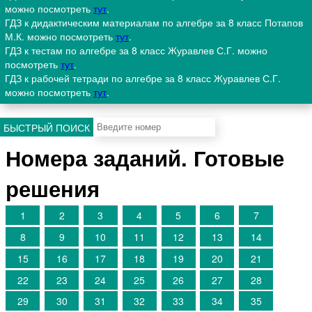
можно посмотреть
тут
.
ГДЗ к дидактическим материалам по алгебре за 8 класс Потапов
М.К. можно посмотреть
тут
.
ГДЗ к тестам по алгебре за 8 класс Журавлев С.Г. можно
посмотреть
тут
.
ГДЗ к рабочей тетради по алгебре за 8 класс Журавлев С.Г.
можно посмотреть
тут
.
БЫСТРЫЙ ПОИСК
Номера заданий. Готовые
решения
1
2
3
4
5
6
7
8
9
10
11
12
13
14
15
16
17
18
19
20
21
22
23
24
25
26
27
28
29
30
31
32
33
34
35