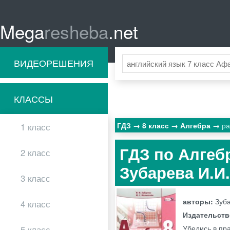
Mega
resheba
.net
ВИДЕОРЕШЕНИЯ
КЛАССЫ
ГДЗ
8 класс
Алгебра
ра
1 класс
ГДЗ по Алгебр
2 класс
Зубарева И.И.
3 класс
авторы:
Зуба
4 класс
Издательст
Убедись в пра
5 класс