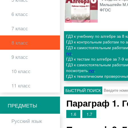
Мильштейн М.С
ФГОС
6 класс
7 класс
ГДЗ к учебнику по алгебре за 8
ГДЗ к контрольным работам по а
8 класс
ГДЗ к самостоятельным работам 
тут
.
9 класс
ГДЗ к тестам по алгебре за 7-9
ГДЗ к самостоятельным работам 
посмотреть
тут
.
10 класс
ГДЗ к тематическим проверочны
11 класс
БЫСТРЫЙ ПОИСК
Параграф 1. 
ПРЕДМЕТЫ
1.6
1.7
Русский язык