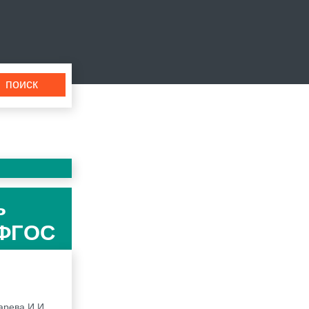
ь
 ФГОС
арева И.И.,