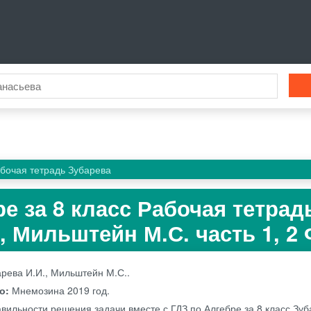
бочая тетрадь Зубарева
е за 8 класс Рабочая тетрад
, Мильштейн М.С. часть 1, 2
рева И.И., Мильштейн М.С..
во:
Мнемозина
2019 год.
вильности решения задачи вместе с ГДЗ по Алгебре за 8 класс Зуб