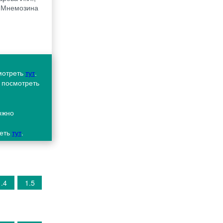
т Мнемозина
смотреть
тут
.
о посмотреть
ожно
реть
тут
.
1.4
1.5