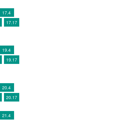
17.4
17.17
19.4
19.17
20.4
20.17
21.4