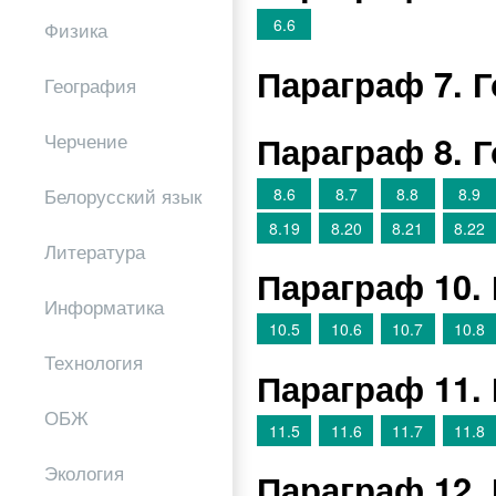
6.6
Физика
Параграф 7. 
География
Параграф 8. 
Черчение
8.6
8.7
8.8
8.9
Белорусский язык
8.19
8.20
8.21
8.22
Литература
Параграф 10.
Информатика
10.5
10.6
10.7
10.8
Технология
Параграф 11.
ОБЖ
11.5
11.6
11.7
11.8
Экология
Параграф 12.