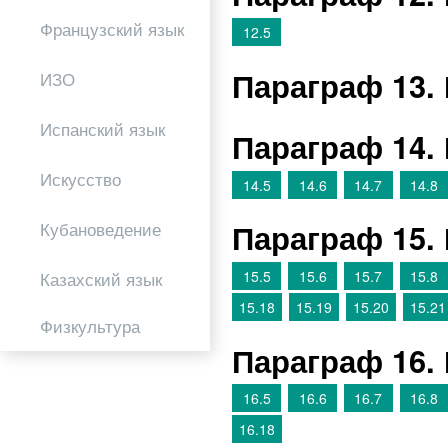
Французский язык
12.5
Параграф 13.
ИЗО
Испанский язык
Параграф 14.
Искусство
14.5
14.6
14.7
14.8
Параграф 15.
Кубановедение
15.5
15.6
15.7
15.8
Казахский язык
15.18
15.19
15.20
15.21
Физкультура
Параграф 16.
16.5
16.6
16.7
16.8
16.18