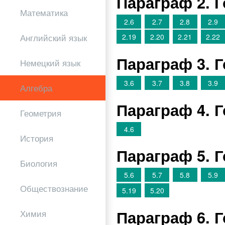
Параграф 2. 
Математика
2.6
2.7
2.8
2.9
Английский язык
2.19
2.20
2.21
2.22
Параграф 3. 
Немецкий язык
3.6
3.7
3.8
3.9
Алгебра
Параграф 4. 
Геометрия
4.6
История
Параграф 5. 
Биология
5.6
5.7
5.8
5.9
Обществознание
5.19
5.20
Параграф 6. 
Химия