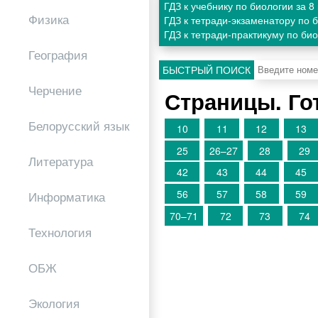
ГДЗ к учебнику по биологии за 
Физика
ГДЗ к тетради-экзаменатору по 
ГДЗ к тетради-практикуму по би
География
БЫСТРЫЙ ПОИСК
Черчение
Страницы. Го
Белорусский язык
10
11
12
13
25
26–27
28
29
Литература
42
43
44
45
56
57
58
59
Информатика
70–71
72
73
74
Технология
ОБЖ
Экология