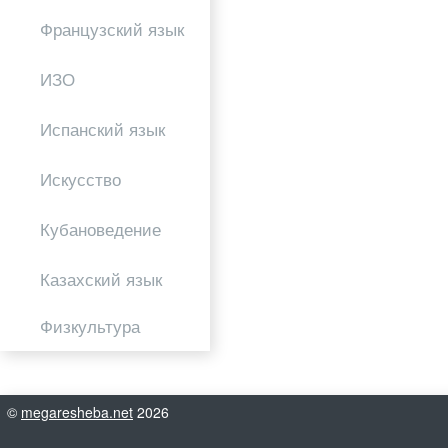
Французский язык
ИЗО
Испанский язык
Искусство
Кубановедение
Казахский язык
Физкультура
©
megaresheba.net
2026