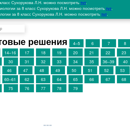
8 класс Сухорукова Л.Н. можно посмотреть
тут
.
биологии за 8 класс Сухорукова Л.Н. можно посмотреть
тут
.
ологии за 8 класс Сухорукова Л.Н. можно посмотреть
тут
.
товые решения
4–5
6
7
8
14–16
17
18
19
20
21
22
23
30
31
32
33
34
35
36–39
40
46
47
48
49
50
51
52
53
60–61
62
63
64
65
66
67
68
75
76
77
78
79