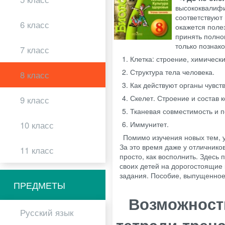
высококвалифи
соответствуют
6 класс
окажется поле
принять полно
только познак
7 класс
Клетка: строение, химическ
Структура тела человека.
8 класс
Как действуют органы чувст
Скелет. Строение и состав к
9 класс
Тканевая совместимость и п
10 класс
Иммунитет.
Помимо изучения новых тем, у
За это время даже у отличнико
11 класс
просто, как восполнить. Здесь
своих детей на дорогостоящие
задания. Пособие, выпущенное
ПРЕДМЕТЫ
Возможности
Русский язык