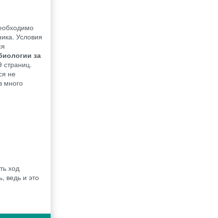
необходимо
ника. Условия
ся
биологии за
9 страниц.
ся не
в много
ть ход
, ведь и это