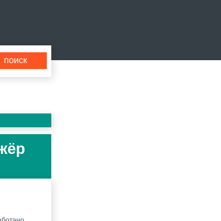
ажёр
аботано