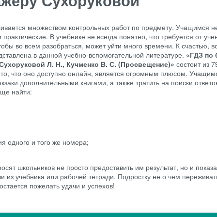
ажёру Сухоруковой
чивается множеством контрольных работ по предмету. Учащимся 
практические. В учебнике не всегда понятно, что требуется от уче
обы во всем разобраться, может уйти много времени. К счастью, в
ставлена в данной учебно-вспомогательной литературе.
«ГДЗ по 
Сухоруковой Л. Н., Кучменко В. С. (Просвещение)»
состоит из 7
 то, что оно доступно онлайн, является огромным плюсом. Учащим
кзаки дополнительными книгами, а также тратить на поиски ответо
ще найти:
я одного и того же номера;
осят школьников не просто предоставить им результат, но и показа
и из учебника или рабочей тетради. Подростку не о чем переживать
остается пожелать удачи и успехов!