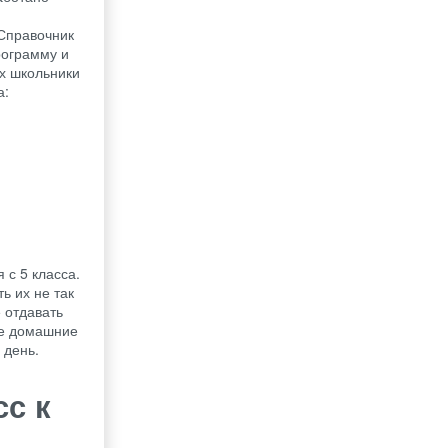
 Справочник
рограмму и
ах школьники
а:
 с 5 класса.
ь их не так
 отдавать
ые домашние
 день.
сс к