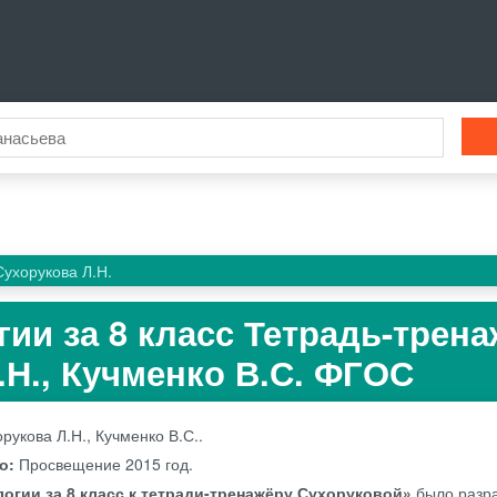
Сухорукова Л.Н.
гии за 8 класс Тетрадь-трен
.Н., Кучменко В.С. ФГОС
рукова Л.Н., Кучменко В.С..
во:
Просвещение
2015 год.
логии за 8 класс к тетради-тренажёру Сухоруковой»
было разр