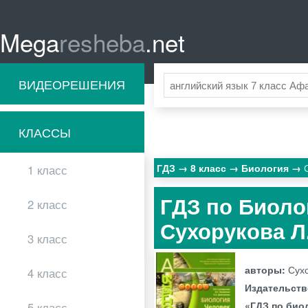
Mega
resheba
.net
ВИДЕОРЕШЕНИЯ
КЛАССЫ
ГДЗ
8 класс
Биология
1 класс
ГДЗ по Биоло
2 класс
Сухорукова Л
3 класс
авторы:
Сухо
4 класс
Издательст
«ГДЗ по био
5 класс