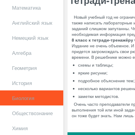
тетради-трен
Математика
Новый учебный год не ограни
Английский язык
также написать лабораторные и 
заданий слишком запутанны. Чт
необходимая информация пред
Немецкий язык
8 класс к тетради-тренажёру 
Издание не очень объемное. И
придется загромождать свои рю
Алгебра
времени. В решебнике можно е
схемы и таблицы;
Геометрия
яркие рисунки;
подробное объяснение тем;
История
несколько вариантов решени
заметки методистов.
Биология
Очень часто преподаватели пр
выполнения той или иной задач
Обществознание
он тоже будет знать. Нам лишь 
Химия