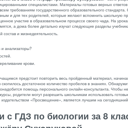
цированными специалистами. Материалы готовых верных ответов
 всем требованиям государственного образовательного стандарта.
зным и для тех родителей, которые желают вспомнить школьную п
ценное участие в образовательном процессе своего чада. На урок
омятся, а дома более детально изучат следующие разделы учебник
ий состав и жизнедеятельность.
в и анализаторы?
остей.
ереливание крови.
чащимся предстоит повторить весь пройденный материал, начиная
в скопилось достаточное количество пробелов в знаниях. Обнаружит
 понадобится помощь персонального онлайн-консультанта. Чтобы не
 курсы, родители могут разрешить школьникам использовать готов
 издательством «Просвещение», является лучшим на сегодняшний
 с ГДЗ по биологии за 8 кла