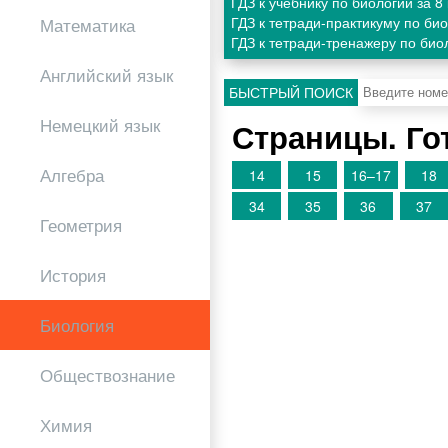
ГДЗ к учебнику по биологии за 
ГДЗ к тетради-практикуму по би
Математика
ГДЗ к тетради-тренажеру по био
Английский язык
БЫСТРЫЙ ПОИСК
Немецкий язык
Страницы. Го
Алгебра
14
15
16–17
18
34
35
36
37
Геометрия
История
Биология
Обществознание
Химия