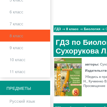
6 класс
7 класс
ГДЗ
8 класс
Биология
8 класс
ГДЗ по Биоло
9 класс
Сухорукова Л.
10 класс
авторы:
Сухо
Издательст
11 класс
Убедись в пр
Н., Кучменко В
Просвещение
ПРЕДМЕТЫ
Русский язык