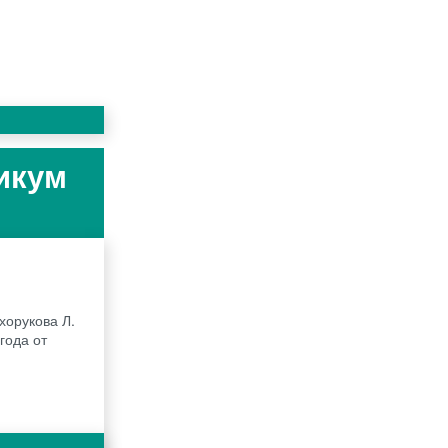
тикум
хорукова Л.
года от