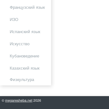
Французский язык
ИЗО
Испанский язык
Искусство
Кубановедение
Казахский язык
Физкультура
©
megaresheba.net
2026