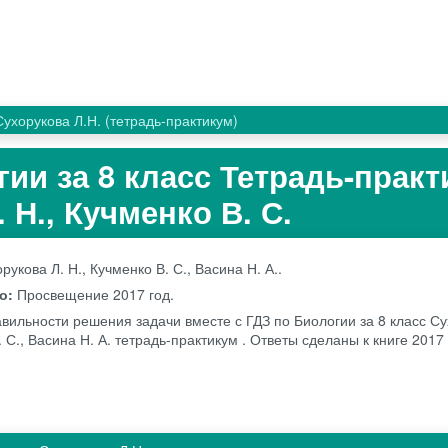
Сухорукова Л.Н. (тетрадь-практикум)
гии за 8 класс Тетрадь-прак
 Н., Кучменко В. С.
рукова Л. Н., Кучменко В. С., Васина Н. А..
во:
Просвещение
2017 год.
авильности решения задачи вместе с ГДЗ по Биологии за 8 класс Су
. С., Васина Н. А. тетрадь-практикум . Ответы сделаны к книге 2017 