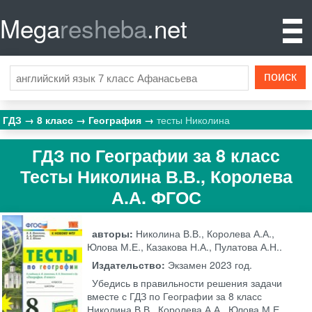
Mega
resheba
.net
ГДЗ
8 класс
География
тесты Николина
ГДЗ по Географии за 8 класс
Тесты Николина В.В., Королева
А.А. ФГОС
авторы:
Николина В.В., Королева А.А.,
Юлова М.Е., Казакова Н.А., Пулатова А.Н..
Издательство:
Экзамен
2023 год.
Убедись в правильности решения задачи
вместе с ГДЗ по Географии за 8 класс
Николина В.В., Королева А.А., Юлова М.Е.,