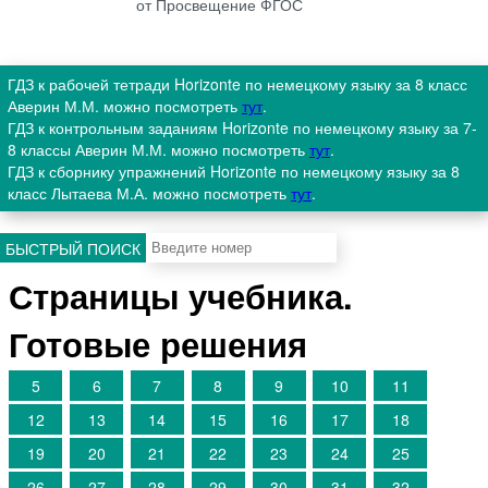
от Просвещение ФГОС
ГДЗ к рабочей тетради Horizonte по немецкому языку за 8 класс
Аверин М.М. можно посмотреть
тут
.
ГДЗ к контрольным заданиям Horizonte по немецкому языку за 7-
8 классы Аверин М.М. можно посмотреть
тут
.
ГДЗ к сборнику упражнений Horizonte по немецкому языку за 8
класс Лытаева М.А. можно посмотреть
тут
.
БЫСТРЫЙ ПОИСК
Страницы учебника.
Готовые решения
5
6
7
8
9
10
11
12
13
14
15
16
17
18
19
20
21
22
23
24
25
26
27
28
29
30
31
32