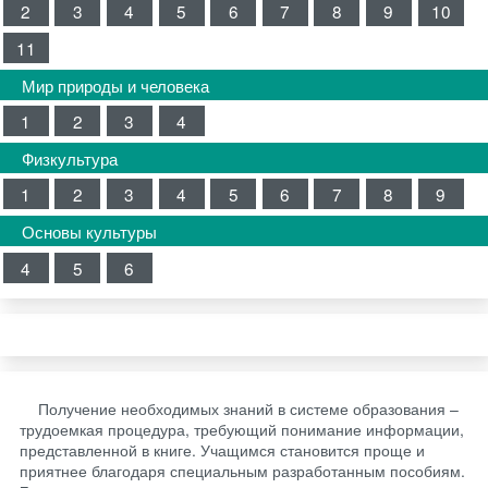
2
3
4
5
6
7
8
9
10
11
Мир природы и человека
1
2
3
4
Физкультура
1
2
3
4
5
6
7
8
9
Основы культуры
4
5
6
Получение необходимых знаний в системе образования –
трудоемкая процедура, требующий понимание информации,
представленной в книге. Учащимся становится проще и
приятнее благодаря специальным разработанным пособиям.