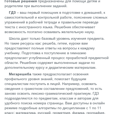
Готовые решения
предназначены для помощи детям и
родителям при выполнении заданий.
ГДЗ
– ваш первый помощник в подготовке к домашней, к
самостоятельной и контрольной работе, пояснение сложных
упражнений в рабочей тетради и правильном переводе
текста с иностранного языка. Решебник обеспечивает
возможность поэтапно осваивать желательную науку.
Школа дает только базовый уровень изучения предмета.
Но такие ресурсы как: решеба, гитем, еуроки вам
предоставляют полные ответы на вопросы к каждому
учебнику. Подготовка к поступлению в гимназию
предполагает углубленный процесс проработкой предметной
области. Решебник содержит выполненные задачи по
дополнительному курсу и дидактическим материалам.
Мегарешеба
также предрасполагает освоения
профильного уровня знаний, помогает будущим
специалистам поступить в лицей. Например, освежить
сведения о грамотном составлении предложений, то есть
заново освоить лексико-грамматический практикум. ГДЗ
подразделяются по предметам, классам и авторам для
удобного поиска номера страницы. Вам доступны в онлайн
режиме подробные алгоритмы по дисциплинам с 1 по 11
класс: математика, русский, геометрия, физика, география,