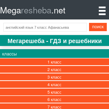
Mega
resheba
.net
Мегарешеба - ГДЗ и решебники
классы
1
2
3
4
5
6
7