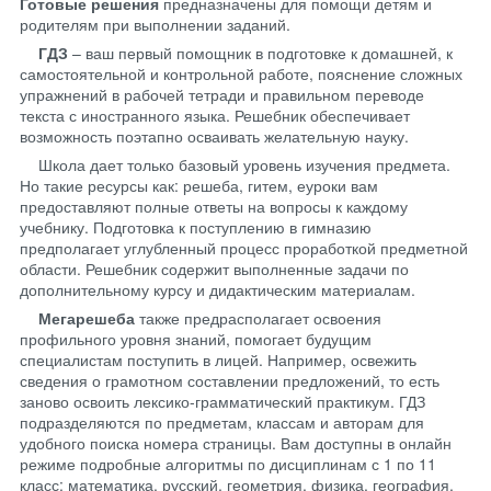
Готовые решения
предназначены для помощи детям и
родителям при выполнении заданий.
ГДЗ
– ваш первый помощник в подготовке к домашней, к
самостоятельной и контрольной работе, пояснение сложных
упражнений в рабочей тетради и правильном переводе
текста с иностранного языка. Решебник обеспечивает
возможность поэтапно осваивать желательную науку.
Школа дает только базовый уровень изучения предмета.
Но такие ресурсы как: решеба, гитем, еуроки вам
предоставляют полные ответы на вопросы к каждому
учебнику. Подготовка к поступлению в гимназию
предполагает углубленный процесс проработкой предметной
области. Решебник содержит выполненные задачи по
дополнительному курсу и дидактическим материалам.
Мегарешеба
также предрасполагает освоения
профильного уровня знаний, помогает будущим
специалистам поступить в лицей. Например, освежить
сведения о грамотном составлении предложений, то есть
заново освоить лексико-грамматический практикум. ГДЗ
подразделяются по предметам, классам и авторам для
удобного поиска номера страницы. Вам доступны в онлайн
режиме подробные алгоритмы по дисциплинам с 1 по 11
класс: математика, русский, геометрия, физика, география,