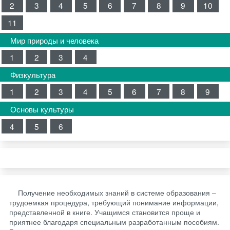
2
3
4
5
6
7
8
9
10
11
Мир природы и человека
1
2
3
4
Физкультура
1
2
3
4
5
6
7
8
9
Основы культуры
4
5
6
Получение необходимых знаний в системе образования –
трудоемкая процедура, требующий понимание информации,
представленной в книге. Учащимся становится проще и
приятнее благодаря специальным разработанным пособиям.