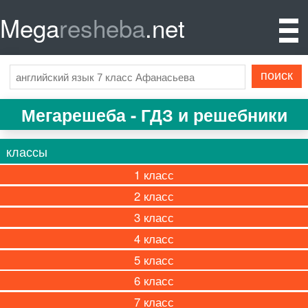
Mega
resheba
.net
Мегарешеба - ГДЗ и решебники
классы
1
2
3
4
5
6
7