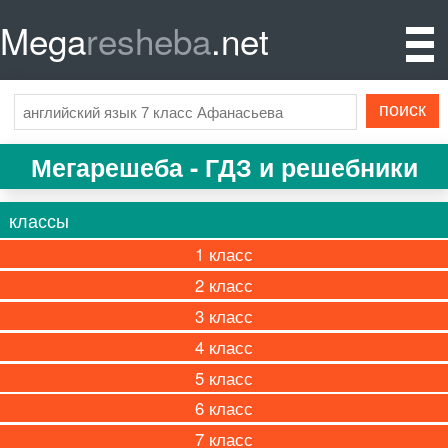
Mega
resheba
.net
Мегарешеба - ГДЗ и решебники
классы
1
2
3
4
5
6
7