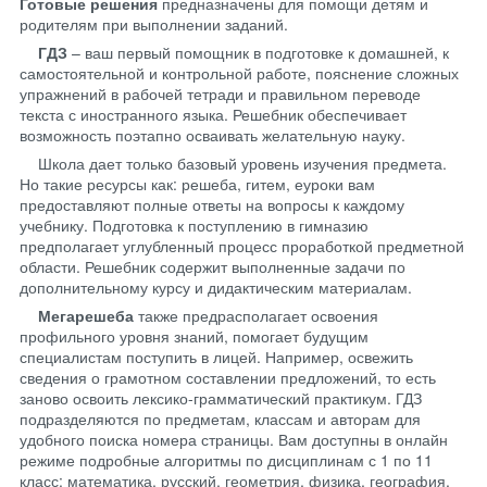
Готовые решения
предназначены для помощи детям и
родителям при выполнении заданий.
ГДЗ
– ваш первый помощник в подготовке к домашней, к
самостоятельной и контрольной работе, пояснение сложных
упражнений в рабочей тетради и правильном переводе
текста с иностранного языка. Решебник обеспечивает
возможность поэтапно осваивать желательную науку.
Школа дает только базовый уровень изучения предмета.
Но такие ресурсы как: решеба, гитем, еуроки вам
предоставляют полные ответы на вопросы к каждому
учебнику. Подготовка к поступлению в гимназию
предполагает углубленный процесс проработкой предметной
области. Решебник содержит выполненные задачи по
дополнительному курсу и дидактическим материалам.
Мегарешеба
также предрасполагает освоения
профильного уровня знаний, помогает будущим
специалистам поступить в лицей. Например, освежить
сведения о грамотном составлении предложений, то есть
заново освоить лексико-грамматический практикум. ГДЗ
подразделяются по предметам, классам и авторам для
удобного поиска номера страницы. Вам доступны в онлайн
режиме подробные алгоритмы по дисциплинам с 1 по 11
класс: математика, русский, геометрия, физика, география,