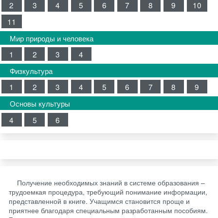
2
3
4
5
6
7
8
9
10
11
Мир природы и человека
1
2
3
4
Физкультура
1
2
3
4
5
6
7
8
9
Основы культуры
4
5
6
Получение необходимых знаний в системе образования –
трудоемкая процедура, требующий понимание информации,
представленной в книге. Учащимся становится проще и
приятнее благодаря специальным разработанным пособиям.